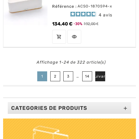
Référence :
ACSO-1870594-x
4
avis
134,40 €
192,00 €
-30%
Prix de base
Prix
shopping_cart
visibility
AJOUTER AU PANIER
Affichage 1-24 de 322 article(s)

…
1
2
3
14
Suivant
CATEGORIES DE PRODUITS
