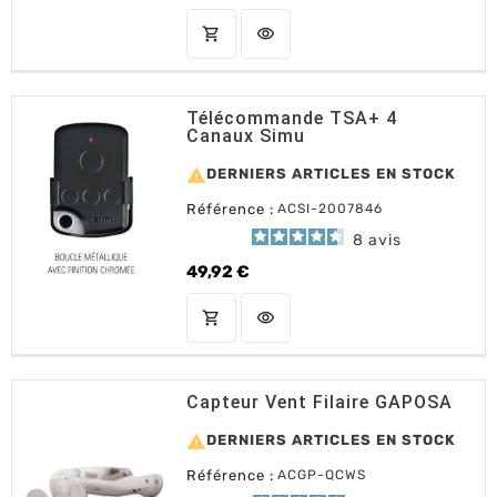
shopping_cart
visibility
AJOUTER AU PANIER
Télécommande TSA+ 4
Canaux Simu

DERNIERS ARTICLES EN STOCK
Référence :
ACSI-2007846
8
avis
49,92 €
Prix
shopping_cart
visibility
AJOUTER AU PANIER
Capteur Vent Filaire GAPOSA

DERNIERS ARTICLES EN STOCK
Référence :
ACGP-QCWS