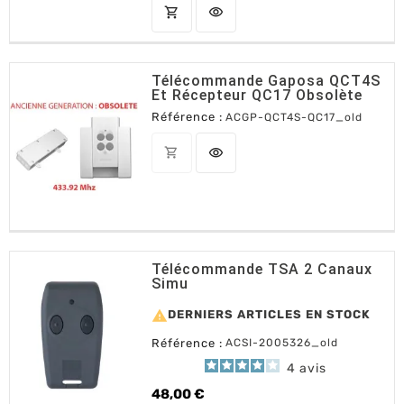
shopping_cart
visibility
AJOUTER AU PANIER
Télécommande Gaposa QCT4S
Et Récepteur QC17 Obsolète
Référence :
ACGP-QCT4S-QC17_old
shopping_cart
visibility
OUT OF STOCK
Télécommande TSA 2 Canaux
Simu

DERNIERS ARTICLES EN STOCK
Référence :
ACSI-2005326_old
4
avis
48,00 €
Prix