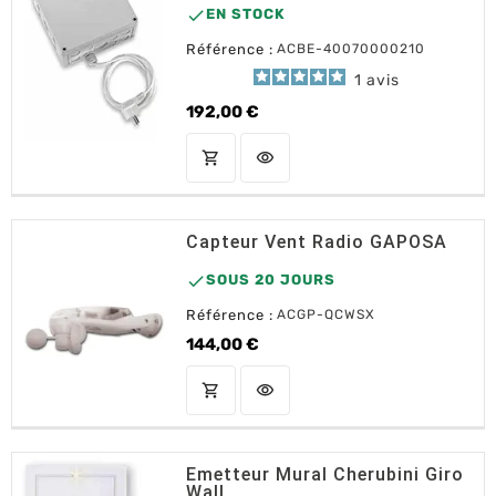

EN STOCK
Référence :
ACBE-40070000210
1
avis
192,00 €
Prix
shopping_cart
visibility
AJOUTER AU PANIER
Capteur Vent Radio GAPOSA

SOUS 20 JOURS
Référence :
ACGP-QCWSX
144,00 €
Prix
shopping_cart
visibility
AJOUTER AU PANIER
Emetteur Mural Cherubini Giro
Wall