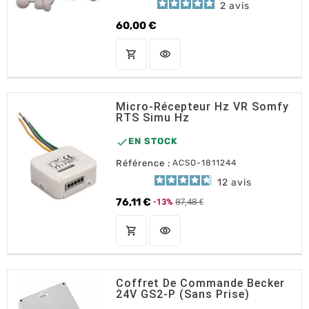
2
avis
60,00 €
Prix
shopping_cart
visibility
AJOUTER AU PANIER
Micro-Récepteur Hz VR Somfy
RTS Simu Hz

EN STOCK
Référence :
ACSO-1811244
12
avis
76,11 €
87,48 €
-13%
Prix de base
Prix
shopping_cart
visibility
AJOUTER AU PANIER
Coffret De Commande Becker
24V GS2-P (sans Prise)