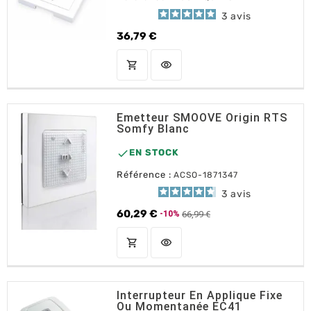
3
avis
36,79 €
Prix
shopping_cart
visibility
AJOUTER AU PANIER
Emetteur SMOOVE Origin RTS
Somfy Blanc

EN STOCK
Référence :
ACSO-1871347
3
avis
60,29 €
66,99 €
-10%
Prix de base
Prix
shopping_cart
visibility
AJOUTER AU PANIER
Interrupteur En Applique Fixe
Ou Momentanée EC41