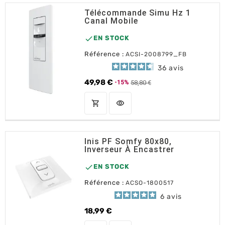
Télécommande Simu Hz 1
Canal Mobile

EN STOCK
Référence :
ACSI-2008799_FB
36
avis
49,98 €
58,80 €
-15%
Prix de base
Prix
shopping_cart
visibility
AJOUTER AU PANIER
Inis PF Somfy 80x80,
Inverseur À Encastrer

EN STOCK
Référence :
ACSO-1800517
6
avis
18,99 €
Prix