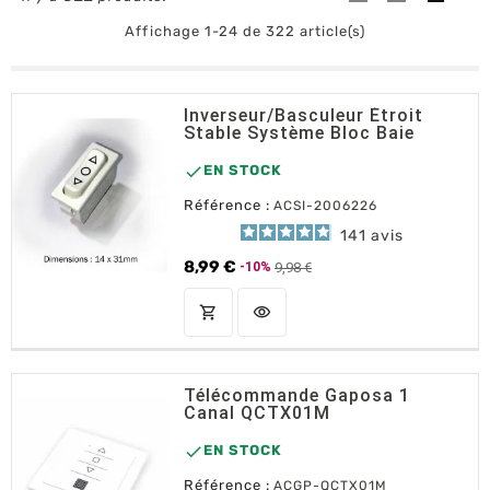
Affichage 1-24 de 322 article(s)
Inverseur/Basculeur Étroit
Stable Système Bloc Baie

EN STOCK
Référence :
ACSI-2006226
141
avis
8,99 €
9,98 €
-10%
Prix de base
Prix
shopping_cart
visibility
AJOUTER AU PANIER
Télécommande Gaposa 1
Canal QCTX01M

EN STOCK
Référence :
ACGP-QCTX01M