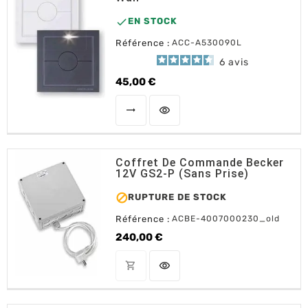

EN STOCK
Référence :
ACC-A530090L
6
avis
45,00 €
Prix
trending_flat
visibility
CHOISIR UNE OPTION
Coffret De Commande Becker
12V GS2-P (sans Prise)

RUPTURE DE STOCK
Référence :
ACBE-4007000230_old
240,00 €
Prix
shopping_cart
visibility
OUT OF STOCK