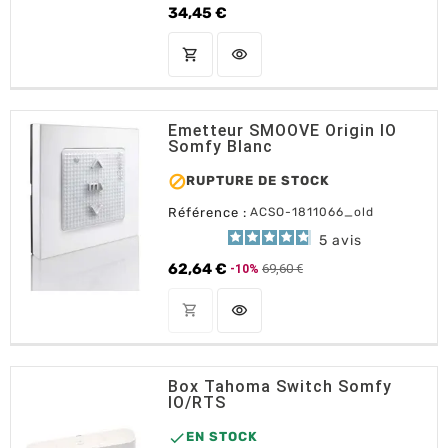
34,45 €
Prix
shopping_cart
visibility
AJOUTER AU PANIER
Emetteur SMOOVE Origin IO
Somfy Blanc

RUPTURE DE STOCK
Référence :
ACSO-1811066_old
5
avis
62,64 €
69,60 €
-10%
Prix de base
Prix
shopping_cart
visibility
OUT OF STOCK
Box Tahoma Switch Somfy
IO/RTS

EN STOCK