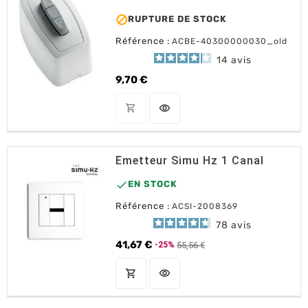

RUPTURE DE STOCK
Référence :
ACBE-40300000030_old
14
avis
9,70 €
Prix
shopping_cart
visibility
OUT OF STOCK
Émetteur Simu Hz 1 Canal

EN STOCK
Référence :
ACSI-2008369
78
avis
41,67 €
55,56 €
-25%
Prix de base
Prix
shopping_cart
visibility
AJOUTER AU PANIER