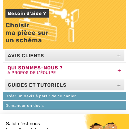
Besoin d'aide ?
Choisir 

ma pièce sur 

un schéma
AVIS CLIENTS

QUI SOMMES-NOUS ?

A PROPOS DE L'ÉQUIPE
GUIDES ET TUTORIELS

Créer un devis à partir de ce panier
Demander un devis
L'ACTU 100%
VOLET ROULANT
