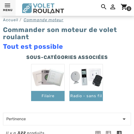
0,

shopping_cart
0
MENU
Accueil
Commande moteur
Commander son moteur de volet
roulant
Tout est possible
SOUS-CATÉGORIES ASSOCIÉES
Filaire
Radio - sans fil

Pertinence
Il y a
322
produits.