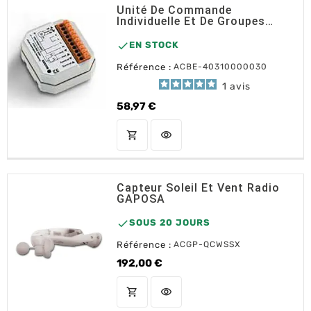
Unité De Commande
Individuelle Et De Groupes
Becker UC42

EN STOCK
Référence :
ACBE-40310000030
1
avis
58,97 €
Prix
shopping_cart
visibility
AJOUTER AU PANIER
Capteur Soleil Et Vent Radio
GAPOSA

SOUS 20 JOURS
Référence :
ACGP-QCWSSX
192,00 €
Prix
shopping_cart
visibility
AJOUTER AU PANIER