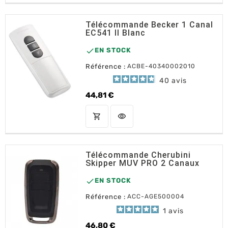
Télécommande Becker 1 Canal
EC541 II Blanc

EN STOCK
Référence :
ACBE-40340002010
40
avis
44,81 €
Prix
shopping_cart
visibility
AJOUTER AU PANIER
Télécommande Cherubini
Skipper MUV PRO 2 Canaux

EN STOCK
Référence :
ACC-AGE500004
1
avis
46,80 €