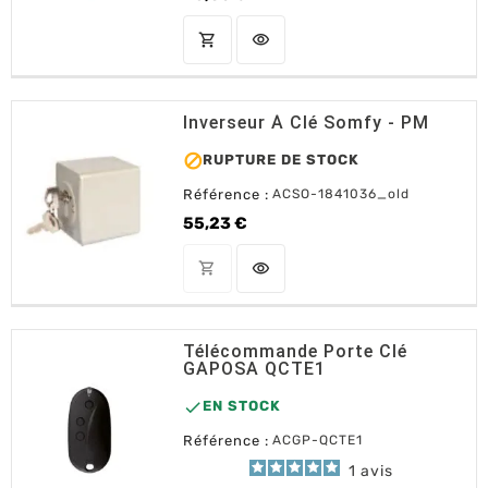
Prix
shopping_cart
visibility
AJOUTER AU PANIER
Inverseur À Clé Somfy - PM

RUPTURE DE STOCK
Référence :
ACSO-1841036_old
55,23 €
Prix
shopping_cart
visibility
OUT OF STOCK
Télécommande Porte Clé
GAPOSA QCTE1

EN STOCK
Référence :
ACGP-QCTE1
1
avis