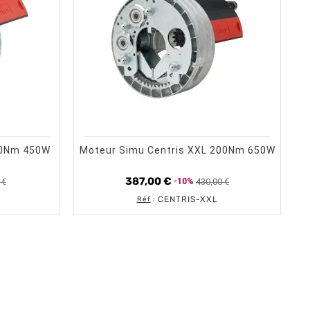
trending_flat
visibility
UNE OPTION
ERÇU RAPIDE
CHOISIR UNE OPTION
APERÇU RAPIDE
40Nm 450W
Moteur Simu Centris XXL 200Nm 650W
387,00 €
 €
430,00 €
-10%
base
Prix de base
Prix
CENTRIS-XXL
Réf
: