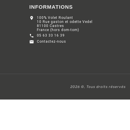
INFORMATIONS

100% Volet Roulant
10 Rue gaston et odette Vedel
81100 Castres
France (hors dom-tom)

05 63 33 16 39

Contactez-nous
2026 ©, Tous droits réservés