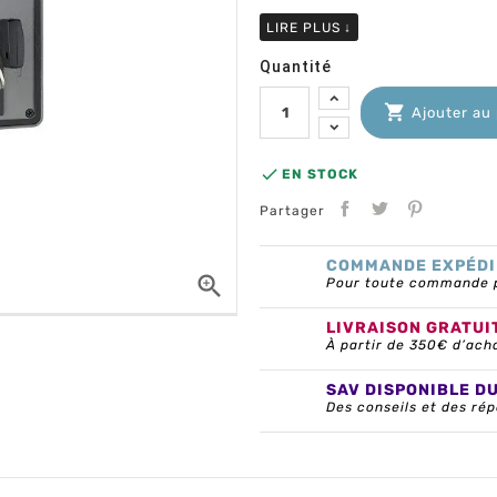
LIRE PLUS
↓
Quantité

Ajouter au

EN STOCK
Partager
COMMANDE EXPÉDI

Pour toute commande pa
LIVRAISON GRATUI
À partir de 350€ d’ach
SAV DISPONIBLE D
Des conseils et des rép