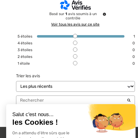
Basé sur
1
avis soumis à un
contrôle
Voir tous les avis sur ce site
5
étoiles
1
4
étoiles
0
3
étoiles
0
2
étoiles
0
1
étoile
0
Trier les avis