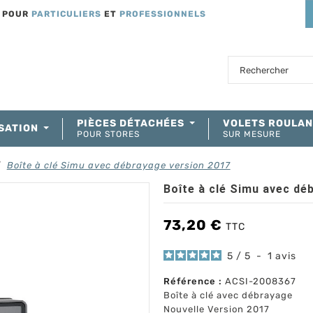
T POUR
PARTICULIERS
ET
PROFESSIONNELS
PIÈCES DÉTACHÉES
VOLETS ROULA
SATION
POUR STORES
SUR MESURE
Boîte à clé Simu avec débrayage version 2017
Boîte à clé Simu avec dé
73,20 €
TTC
5
/
5
-
1
avis
Référence :
ACSI-2008367
Boîte à clé avec débrayage
Nouvelle Version 2017