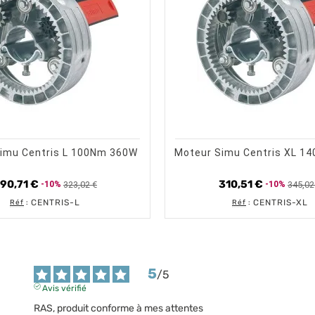
trending_flat
visibility
trending_flat
visibility
CHOISIR UNE OPTION
APERÇU RAPIDE
CHOISIR 
AP
imu Centris L 100Nm 360W
Moteur Simu Centris XL 1
90,71 €
310,51 €
323,02 €
345,02
-10%
-10%
Prix de base
Prix
Prix de 
Prix
CENTRIS-L
CENTRIS-XL
Réf
:
Réf
:
5
/
5
Avis vérifié
RAS, produit conforme à mes attentes