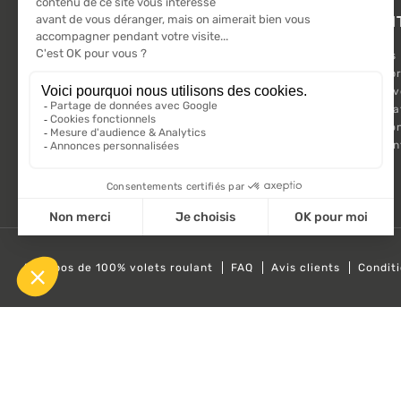
L'ACTU 100%
PRODUI
VOLET ROULANT
Promotions
Suivez-nous sur les réseaux sociaux.
Nouveaux pr
Meilleures 
Kit Motorisa
Motorisatio
Volet roula
A propos de 100% volets roulant
FAQ
Avis clients
Condit