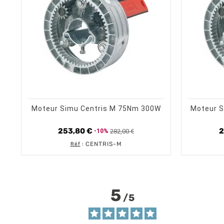
trending_flat
visibility
CHOISIR UNE OPTION
APERÇU RAPIDE
Moteur Simu Centris M 75Nm 300W
Moteur S
253,80 €
2
282,00 €
-10%
Prix de base
Prix
CENTRIS-M
Réf
:
5
/
5