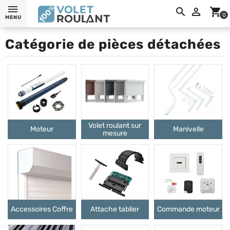
0

shopping_cart
0
MENU
Catégorie de pièces détachées
Volet roulant sur
Moteur
Manivelle
mesure
Accessoires Coffre
Attache tablier
Commande moteur