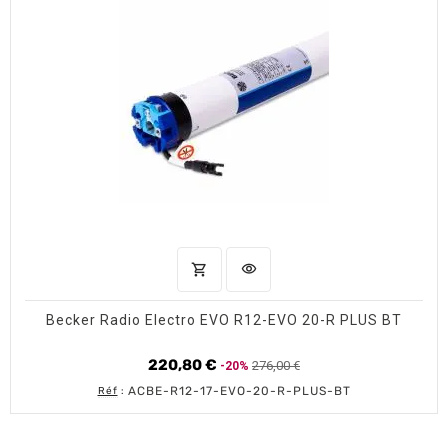
shopping_cart
visibility
AJOUTER AU PANIER
APERÇU RAPIDE
Becker Radio Electro EVO R12-EVO 20-R PLUS BT
220,80 €
276,00 €
-20%
Prix
Prix
de
ACBE-R12-17-EVO-20-R-PLUS-BT
Réf
:
base