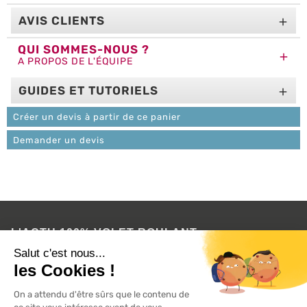
AVIS CLIENTS

QUI SOMMES-NOUS ?

A PROPOS DE L'ÉQUIPE
GUIDES ET TUTORIELS

Créer un devis à partir de ce panier
Demander un devis
L'ACTU 100%
VOLET ROULANT

PRODUITS

SERVICES

INFORMATIONS
