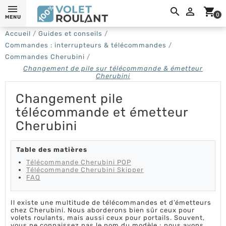
0,

shopping_cart
0
MENU
Accueil
Guides et conseils
Commandes : interrupteurs & télécommandes
Commandes Cherubini
Changement de pile sur télécommande & émetteur
Cherubini
Changement pile
télécommande et émetteur
Cherubini
Table des matières
Télécommande Cherubini POP
Télécommande Cherubini Skipper
FAQ
Il existe une multitude de télécommandes et d’émetteurs
chez Cherubini. Nous aborderons bien sûr ceux pour
volets roulants, mais aussi ceux pour portails. Souvent,
vous ne connaissez pas le nom du modèle ; nous avons