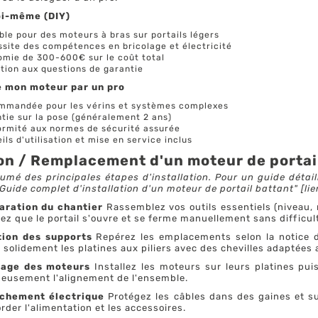
soi-même (DIY)
ble pour des moteurs à bras sur portails légers
site des compétences en bricolage et électricité
mie de 300-600€ sur le coût total
tion aux questions de garantie
de mon moteur par un pro
mmandée pour les vérins et systèmes complexes
tie sur la pose (généralement 2 ans)
rmité aux normes de sécurité assurée
ils d'utilisation et mise en service inclus
ion / Remplacement d'un moteur de portail
sumé des principales étapes d'installation. Pour un guide détai
 "Guide complet d'installation d'un moteur de portail battant" [lie
aration du chantier
Rassemblez vos outils essentiels (niveau, m
iez que le portail s'ouvre et se ferme manuellement sans difficul
tion des supports
Repérez les emplacements selon la notice du
 solidement les platines aux piliers avec des chevilles adaptées 
age des moteurs
Installez les moteurs sur leurs platines puis
neusement l'alignement de l'ensemble.
chement électrique
Protégez les câbles dans des gaines et s
rder l'alimentation et les accessoires.