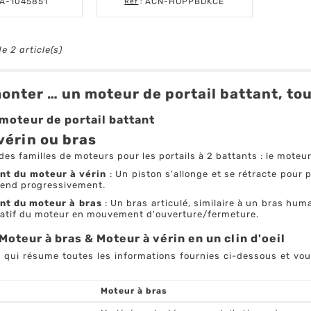
de
de
A-1045851
ACN-HOPPBDKCE
Réf
:
base
base
e 2 article(s)
onter … un moteur de portail battant, tout
 moteur de portail battant
vérin ou bras
ndes familles de moteurs pour les portails à 2 battants : le moteur 
t du moteur à vérin
: Un piston s'allonge et se rétracte pour 
étend progressivement.
t du moteur à bras
: Un bras articulé, similaire à un bras huma
atif du moteur en mouvement d'ouverture/fermeture.
oteur à bras & Moteur à vérin en un clin d'oeil
au qui résume toutes les informations fournies ci-dessous et vo
Moteur à bras