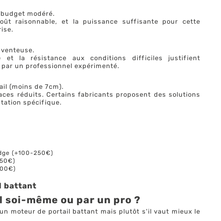
, budget modéré.
oût raisonnable, et la puissance suffisante pour cette
ise.
e venteuse.
t la résistance aux conditions difficiles justifient
e par un professionnel expérimenté.
tail (moins de 7cm).
es réduits. Certains fabricants proposent des solutions
tation spécifique.
adge (+100-250€)
350€)
600€)
l battant
l soi-même ou par un pro ?
n moteur de portail battant mais plutôt s'il vaut mieux le