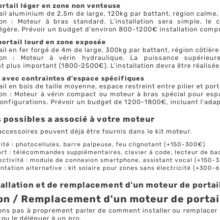
portail léger en zone non venteuse
tail aluminium de 2,5m de large, 120kg par battant, région calme
 : Moteur à bras standard. L'installation sera simple, le c
légère. Prévoir un budget d'environ 800-1200€ installation compr
portail lourd en zone exposée
tail en fer forgé de 4m de large, 300kg par battant, région côtièr
n : Moteur à vérin hydraulique. La puissance supérieure e
t plus important (1800-2500€). L'installation devra être réalisé
l avec contraintes d'espace spécifiques
ail en bois de taille moyenne, espace restreint entre pilier et por
 : Moteur à vérin compact ou moteur à bras spécial pour espac
onfigurations. Prévoir un budget de 1200-1800€, incluant l'adap
 possibles a associé à votre moteur
accessoires peuvent déjà être fournis dans le kit moteur.
ité : photocellules, barre palpeuse, feu clignotant (+150-300€)
rt : télécommandes supplémentaires, clavier à code, lecteur de b
ctivité : module de connexion smartphone, assistant vocal (+150-
ntation alternative : kit solaire pour zones sans électricité (+300-
tallation et de remplacement d'un moteur de portai
ion / Remplacement d'un moteur de portai
ons pas à proprement parler de comment installer ou remplacer u
ou le déléguer à un pro.