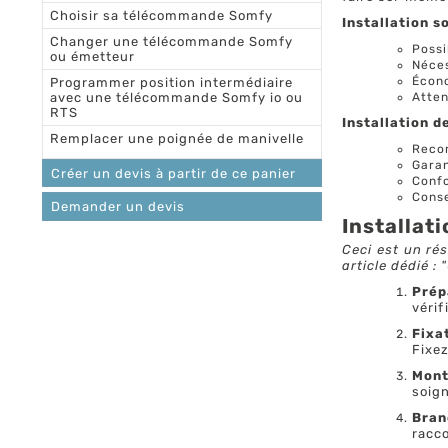
Choisir sa télécommande Somfy
Installation 
Changer une télécommande Somfy
Possi
ou émetteur
Néces
Écono
Programmer position intermédiaire
avec une télécommande Somfy io ou
Atten
RTS
Installation 
Remplacer une poignée de manivelle
Reco
Garan
Créer un devis à partir de ce panier
Confo
Conse
Demander un devis
Installat
Ceci est un ré
article dédié :
Prép
vérif
Fixa
Fixez
Mont
soig
Bran
racco