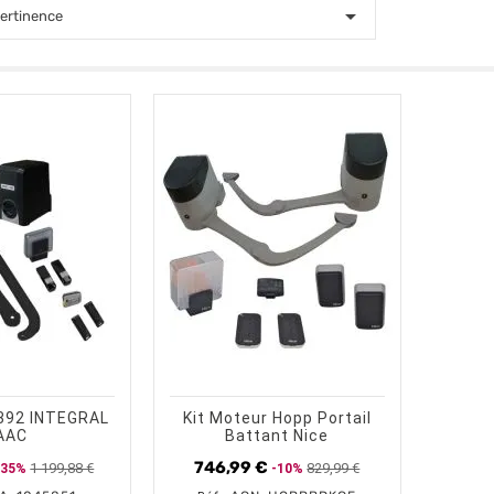

ertinence
shopping_cart
visibility
visibility
AJOUTER AU PANIER
APERÇU RAPIDE
AJOUTER AU PANIER
APERÇU RAPIDE
 392 INTEGRAL
Kit Moteur Hopp Portail
AAC
Battant Nice
746,99 €
1 199,88 €
829,99 €
-35%
-10%
Prix
Prix
Prix
Prix