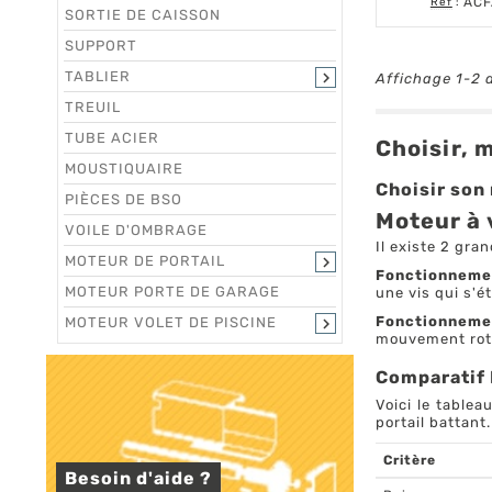
ACF
Réf
:
SORTIE DE CAISSON
SUPPORT
TABLIER

Affichage 1-2 d
TREUIL
TUBE ACIER
Choisir, m
MOUSTIQUAIRE
Choisir son
PIÈCES DE BSO
Moteur à 
VOILE D'OMBRAGE
Il existe 2 gra
MOTEUR DE PORTAIL

Fonctionnemen
MOTEUR PORTE DE GARAGE
une vis qui s'
Fonctionnemen
MOTEUR VOLET DE PISCINE

mouvement rot
Comparatif M
Voici le table
portail battant.
Critère
Besoin d'aide ?