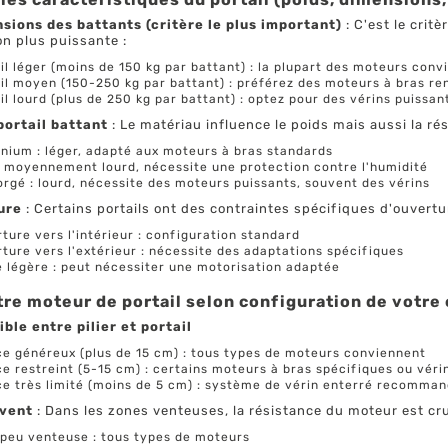
sions des battants (critère le plus important)
: C'est le crit
n plus puissante :
il léger (moins de 150 kg par battant) : la plupart des moteurs conv
il moyen (150-250 kg par battant) : préférez des moteurs à bras r
il lourd (plus de 250 kg par battant) : optez pour des vérins puissa
portail battant
: Le matériau influence le poids mais aussi la ré
nium : léger, adapté aux moteurs à bras standards
: moyennement lourd, nécessite une protection contre l'humidité
orgé : lourd, nécessite des moteurs puissants, souvent des vérins
ure
: Certains portails ont des contraintes spécifiques d'ouvertu
ture vers l'intérieur : configuration standard
ture vers l'extérieur : nécessite des adaptations spécifiques
 légère : peut nécessiter une motorisation adaptée
tre moteur de portail selon configuration de votre
ble entre pilier et portail
e généreux (plus de 15 cm) : tous types de moteurs conviennent
e restreint (5-15 cm) : certains moteurs à bras spécifiques ou véri
e très limité (moins de 5 cm) : système de vérin enterré recomma
 vent
: Dans les zones venteuses, la résistance du moteur est cru
peu venteuse : tous types de moteurs