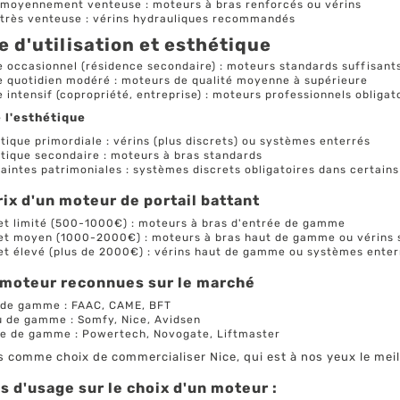
moyennement venteuse : moteurs à bras renforcés ou vérins
très venteuse : vérins hydrauliques recommandés
 d'utilisation et esthétique
 occasionnel (résidence secondaire) : moteurs standards suffisant
 quotidien modéré : moteurs de qualité moyenne à supérieure
 intensif (copropriété, entreprise) : moteurs professionnels obligat
 l'esthétique
tique primordiale : vérins (plus discrets) ou systèmes enterrés
tique secondaire : moteurs à bras standards
aintes patrimoniales : systèmes discrets obligatoires dans certains
ix d'un moteur de portail battant
t limité (500-1000€) : moteurs à bras d'entrée de gamme
t moyen (1000-2000€) : moteurs à bras haut de gamme ou vérins 
t élevé (plus de 2000€) : vérins haut de gamme ou systèmes enter
moteur reconnues sur le marché
 de gamme : FAAC, CAME, BFT
u de gamme : Somfy, Nice, Avidsen
e de gamme : Powertech, Novogate, Liftmaster
 comme choix de commercialiser Nice, qui est à nos yeux le meill
s d'usage sur le choix d'un moteur :