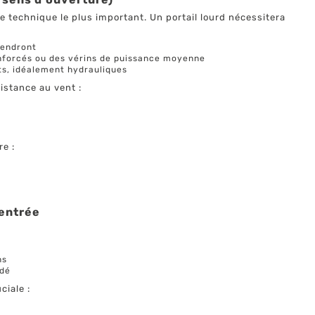
ère technique le plus important. Un portail lourd nécessitera
iendront
enforcés ou des vérins de puissance moyenne
nts, idéalement hydrauliques
sistance au vent :
re :
 entrée
ns
ndé
ciale :