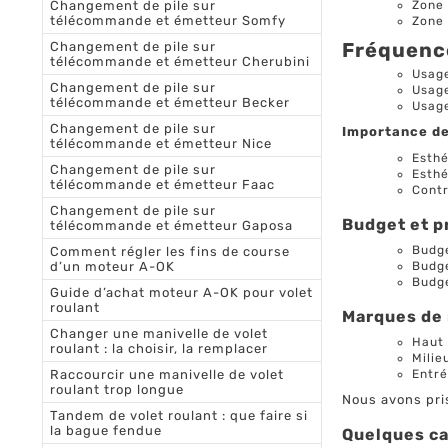
Changement de pile sur
Zone 
télécommande et émetteur Somfy
Zone 
Fréquence
Changement de pile sur
télécommande et émetteur Cherubini
Usage
Changement de pile sur
Usage
télécommande et émetteur Becker
Usage
Changement de pile sur
Importance de
télécommande et émetteur Nice
Esthé
Changement de pile sur
Esthé
télécommande et émetteur Faac
Contr
Changement de pile sur
Budget et pr
télécommande et émetteur Gaposa
Budge
Comment régler les fins de course
d’un moteur A-OK
Budge
Budge
Guide d’achat moteur A-OK pour volet
roulant
Marques de 
Changer une manivelle de volet
Haut
roulant : la choisir, la remplacer
Milie
Raccourcir une manivelle de volet
Entré
roulant trop longue
Nous avons pris
Tandem de volet roulant : que faire si
la bague fendue
Quelques ca