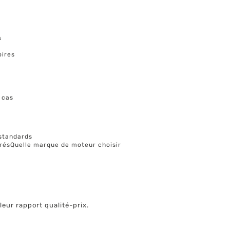
s
oires
 cas
standards
résQuelle marque de moteur choisir
eur rapport qualité-prix.