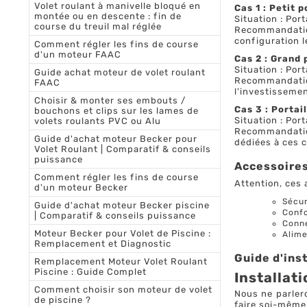
Volet roulant à manivelle bloqué en
Cas 1 : Petit 
montée ou en descente : fin de
Situation : Por
course du treuil mal réglée
Recommandation
configuration 
Comment régler les fins de course
d'un moteur FAAC
Cas 2 : Grand 
Situation : Por
Guide achat moteur de volet roulant
Recommandatio
FAAC
l'investissemen
Choisir & monter ses embouts /
Cas 3 : Portai
bouchons et clips sur les lames de
Situation : Port
volets roulants PVC ou Alu
Recommandation
Guide d'achat moteur Becker pour
dédiées à ces c
Volet Roulant | Comparatif & conseils
puissance
Accessoires
Comment régler les fins de course
Attention, ces 
d'un moteur Becker
Sécur
Guide d'achat moteur Becker piscine
Confo
| Comparatif & conseils puissance
Conne
Moteur Becker pour Volet de Piscine :
Alime
Remplacement et Diagnostic
Guide d'ins
Remplacement Moteur Volet Roulant
Piscine : Guide Complet
Installat
Comment choisir son moteur de volet
Nous ne parler
de piscine ?
faire soi-même 