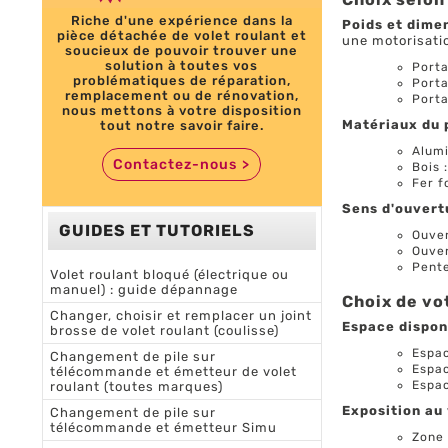
Riche d'une expérience dans la
Poids et dimen
pièce détachée de volet roulant et
une motorisatio
soucieux de pouvoir trouver une
solution à toutes vos
Porta
problématiques de réparation,
Porta
remplacement ou de rénovation,
Porta
nous mettons à votre disposition
Matériaux du 
tout notre savoir faire.
Alumi
Contactez-nous
>
Bois 
Fer f
Sens d'ouvert
GUIDES ET TUTORIELS
Ouver
Ouver
Pente
Volet roulant bloqué (électrique ou
manuel) : guide dépannage
Choix de vo
Changer, choisir et remplacer un joint
Espace disponi
brosse de volet roulant (coulisse)
Espac
Changement de pile sur
Espac
télécommande et émetteur de volet
Espac
roulant (toutes marques)
Exposition au
Changement de pile sur
télécommande et émetteur Simu
Zone 