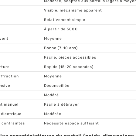
Modérée, adaptée aux portails légers à moye
Visible, mécanisme apparent
Relativement simple
À partir de 500€
 vent
Moyenne
Bonne (7-10 ans)
Facile, pièces accessibles
rture
Rapide (15-20 secondes)
effraction
Moyenne
ensive
Déconseillée
Modéré
nt manuel
Facile à débrayer
électrique
Modérée
 contraintes
Nécessite espace suffisant
les caractéristiques du portail (poids, dimensions