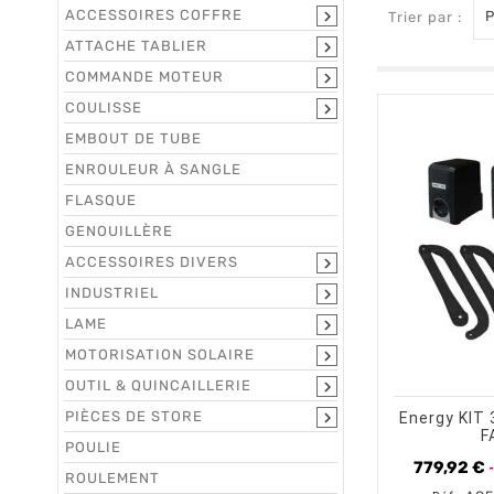
ACCESSOIRES COFFRE

P
Trier par :
ATTACHE TABLIER

COMMANDE MOTEUR

COULISSE

EMBOUT DE TUBE
ENROULEUR À SANGLE
FLASQUE
GENOUILLÈRE
ACCESSOIRES DIVERS

INDUSTRIEL

LAME

MOTORISATION SOLAIRE

shopping_cart
OUTIL & QUINCAILLERIE

PIÈCES DE STORE

Energy KIT
F
POULIE
779,92 €
ROULEMENT