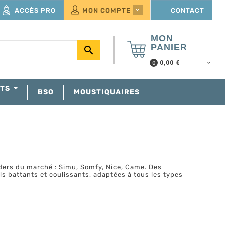
ACCÈS PRO
MON COMPTE
CONTACT

MON
PANIER

0,00 €
0
NTS
BSO
MOUSTIQUAIRES
ers du marché : Simu, Somfy, Nice, Came. Des
ails battants et coulissants, adaptées à tous les types