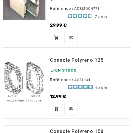
Référence :
ACSi2004771
7
avis
29,99 €
Prix
shopping_cart
visibility
AJOUTER AU PANIER
Console Polyreno 125

EN STOCK
Référence :
ACZL101
1
avis
12,99 €
Prix
shopping_cart
visibility
AJOUTER AU PANIER
Console Polyreno 150