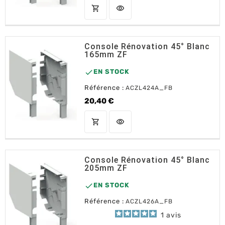
shopping_cart
visibility
AJOUTER AU PANIER
Console Rénovation 45° Blanc
165mm ZF

EN STOCK
Référence :
ACZL424A_FB
20,40 €
Prix
shopping_cart
visibility
AJOUTER AU PANIER
Console Rénovation 45° Blanc
205mm ZF

EN STOCK
Référence :
ACZL426A_FB
1
avis