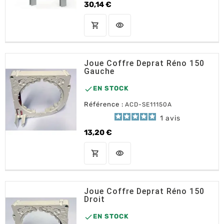
30,14 €
Prix
shopping_cart
visibility
AJOUTER AU PANIER
Joue Coffre Deprat Réno 150
Gauche

EN STOCK
Référence :
ACD-SE11150A
1
avis
13,20 €
Prix
shopping_cart
visibility
AJOUTER AU PANIER
Joue Coffre Deprat Réno 150
Droit

EN STOCK