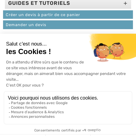
GUIDES ET TUTORIELS

Créer un devis à partir de ce panier
Demander un devis
L'ACTU 100%
VOLET ROULANT

PRODUITS

SERVICES

INFORMATIONS

A propos de 100% volets roulant
FAQ
Avis clients
Conditions générales de vente
Mentions légales
2026 ©, Tous droits réservés