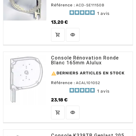
Référence :
ACD-SE11150B
1
avis
13,20 €
Prix
shopping_cart
visibility
AJOUTER AU PANIER
Console Rénovation Ronde
Blanc 165mm Alulux

DERNIERS ARTICLES EN STOCK
Référence :
ACAL101052
1
avis
23,18 €
Prix
shopping_cart
visibility
AJOUTER AU PANIER
Console K339TB Geplast 205