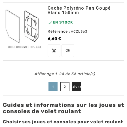
Cache Polyréno Pan Coupé
Blanc 150mm

EN STOCK
Référence :
ACZL363
6,60 €
Prix
shopping_cart
visibility
AJOUTER AU PANIER
Affichage 1-24 de 36 article(s)

1
2
Suivant
Guides et informations sur les joues et
consoles de volet roulant
Choisir ses joues et consoles pour volet roulant