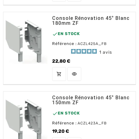
Console Rénovation 45° Blanc
180mm ZF

EN STOCK
Référence :
ACZL425A_FB
1
avis
22,80 €
Prix
shopping_cart
visibility
AJOUTER AU PANIER
Console Rénovation 45° Blanc
150mm ZF

EN STOCK
Référence :
ACZL423A_FB
19,20 €
Prix