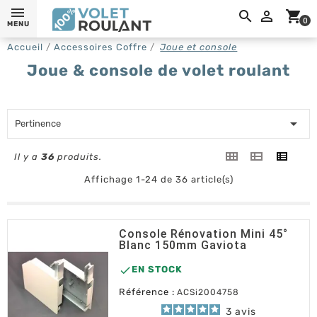
0,

shopping_cart
0
MENU
Accueil
Accessoires Coffre
Joue et console
Joue & console de volet roulant

Pertinence
Il y a
36
produits.
Affichage 1-24 de 36 article(s)
Console Rénovation Mini 45°
Blanc 150mm Gaviota

EN STOCK
Référence :
ACSi2004758
3
avis