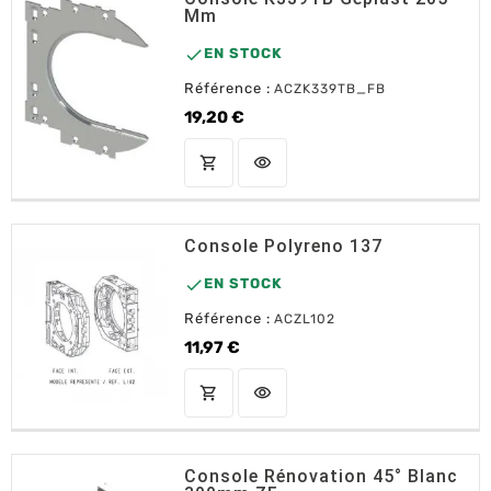
Mm

EN STOCK
Référence :
ACZK339TB_FB
19,20 €
Prix
shopping_cart
visibility
AJOUTER AU PANIER
Console Polyreno 137

EN STOCK
Référence :
ACZL102
11,97 €
Prix
shopping_cart
visibility
AJOUTER AU PANIER
Console Rénovation 45° Blanc