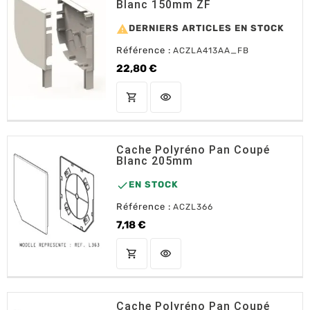
Blanc 150mm ZF

DERNIERS ARTICLES EN STOCK
Référence :
ACZLA413AA_FB
22,80 €
Prix
shopping_cart
visibility
AJOUTER AU PANIER
Cache Polyréno Pan Coupé
Blanc 205mm

EN STOCK
Référence :
ACZL366
7,18 €
Prix
shopping_cart
visibility
AJOUTER AU PANIER
Cache Polyréno Pan Coupé