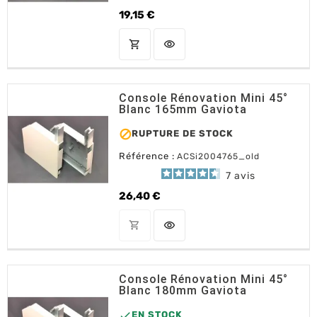
19,15 €
Prix
shopping_cart
visibility
AJOUTER AU PANIER
Console Rénovation Mini 45°
Blanc 165mm Gaviota

RUPTURE DE STOCK
Référence :
ACSi2004765_old
7
avis
26,40 €
Prix
shopping_cart
visibility
OUT OF STOCK
Console Rénovation Mini 45°
Blanc 180mm Gaviota

EN STOCK