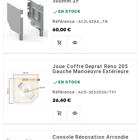
300mm ZF

EN STOCK
Référence :
ACZL428A_FB
60,00 €
Prix
shopping_cart
visibility
AJOUTER AU PANIER
Joue Coffre Deprat Réno 205
Gauche Manoeuvre Extérieure

EN STOCK
Référence :
ACD-SE5205G/T91
26,40 €
Prix
shopping_cart
visibility
AJOUTER AU PANIER
Console Rénovation Arrondie