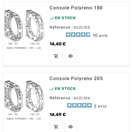
Console Polyreno 180

EN STOCK
Référence :
ACZL105
10
avis
14,40 €
Prix
shopping_cart
visibility
AJOUTER AU PANIER
Console Polyreno 205

EN STOCK
Référence :
ACZL106
2
avis
14,49 €
Prix
shopping_cart
visibility
AJOUTER AU PANIER