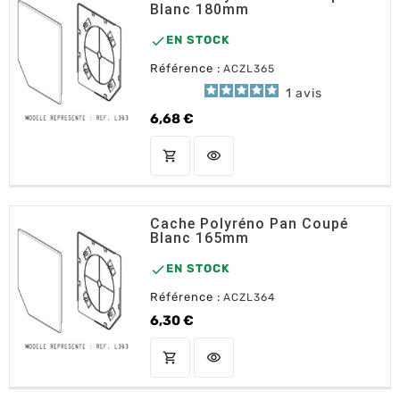
Blanc 180mm

EN STOCK
Référence :
ACZL365
1
avis
6,68 €
Prix
shopping_cart
visibility
AJOUTER AU PANIER
Cache Polyréno Pan Coupé
Blanc 165mm

EN STOCK
Référence :
ACZL364
6,30 €
Prix
shopping_cart
visibility
AJOUTER AU PANIER