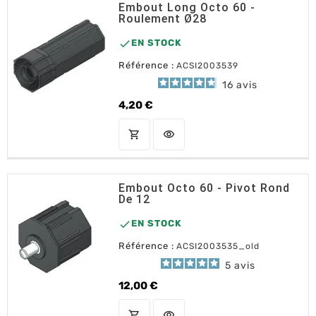
Embout Long Octo 60 -
Roulement Ø28

EN STOCK
Référence :
ACSI2003539
16
avis
4,20 €
Prix
shopping_cart
visibility
AJOUTER AU PANIER
Embout Octo 60 - Pivot Rond
De 12

EN STOCK
Référence :
ACSI2003535_old
5
avis
12,00 €
Prix
shopping_cart
visibility
AJOUTER AU PANIER