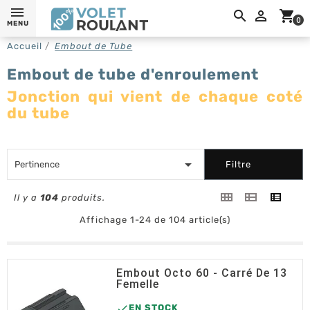
0,

shopping_cart
0
MENU
Accueil
Embout de Tube
Embout de tube d'enroulement
Jonction qui vient de chaque coté
du tube

Pertinence
Filtre
Il y a
104
produits.
Affichage 1-24 de 104 article(s)
Embout Octo 60 - Carré De 13
Femelle

EN STOCK