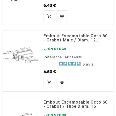
6,43 €
Prix
shopping_cart
visibility
AJOUTER AU PANIER
Embout Escamotable Octo 60
- Crabot Male / Diam. 12
Femelle

EN STOCK
Référence :
ACZA483B
3
avis
6,53 €
Prix
shopping_cart
visibility
AJOUTER AU PANIER
Embout Escamotable Octo 60
- Crabot / Tube Diam. 16

EN STOCK