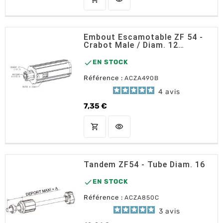
Embout Escamotable ZF 54 -
Crabot Male / Diam. 12
Femelle

EN STOCK
Référence :
ACZA490B
4
avis
7,35 €
Prix
shopping_cart
visibility
AJOUTER AU PANIER
Tandem ZF54 - Tube Diam. 16

EN STOCK
Référence :
ACZA850C
3
avis