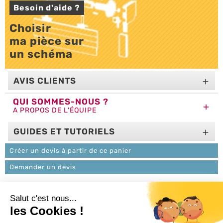
Besoin d'aide ?
Choisir 

ma pièce sur 

un schéma
AVIS CLIENTS

QUI SOMMES-NOUS ?

A PROPOS DE L'ÉQUIPE
GUIDES ET TUTORIELS

Créer un devis à partir de ce panier
Demander un devis
L'ACTU 100%
VOLET ROULANT

PRODUITS
