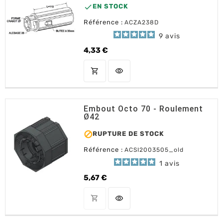

EN STOCK
Référence :
ACZA238D
9
avis
4,33 €
Prix
shopping_cart
visibility
AJOUTER AU PANIER
Embout Octo 70 - Roulement
Ø42

RUPTURE DE STOCK
Référence :
ACSI2003505_old
1
avis
5,67 €
Prix
shopping_cart
visibility
OUT OF STOCK