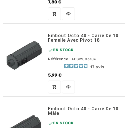
7,80 €
Prix
shopping_cart
visibility
AJOUTER AU PANIER
Embout Octo 40 - Carré De 10
Femelle Avec Pivot 18

EN STOCK
Référence :
ACSI2003106
17
avis
5,99 €
Prix
shopping_cart
visibility
AJOUTER AU PANIER
Embout Octo 40 - Carré De 10
Mâle

EN STOCK