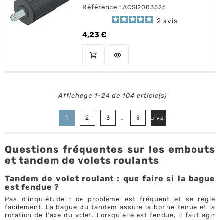
Référence :
ACSI2003526
2
avis
4,23 €
Prix
shopping_cart
visibility
AJOUTER AU PANIER
Affichage 1-24 de 104 article(s)

…
1
2
3
5
Suivant
Questions fréquentes sur les embouts
et tandem de volets roulants
Tandem de volet roulant : que faire si la bague
est fendue ?
Pas d'inquiétude : ce problème est fréquent et se règle
facilement. La bague du tandem assure la bonne tenue et la
rotation de l'axe du volet. Lorsqu'elle est fendue, il faut agir