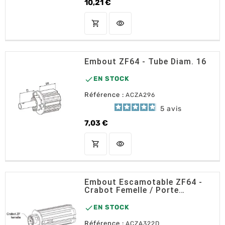
10,21 €
Prix
shopping_cart
visibility
AJOUTER AU PANIER
Embout ZF64 - Tube Diam. 16

EN STOCK
Référence :
ACZA296
5
avis
7,03 €
Prix
shopping_cart
visibility
AJOUTER AU PANIER
Embout Escamotable ZF64 -
Crabot Femelle / Porte
Roulement D.28

EN STOCK
Référence :
ACZA322D