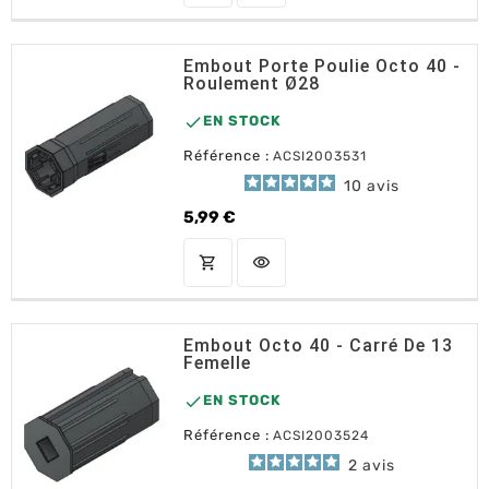
Embout Porte Poulie Octo 40 -
Roulement Ø28

EN STOCK
Référence :
ACSI2003531
10
avis
5,99 €
Prix
shopping_cart
visibility
AJOUTER AU PANIER
Embout Octo 40 - Carré De 13
Femelle

EN STOCK
Référence :
ACSI2003524
2
avis