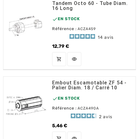
Tandem Octo 60 - Tube Diam.
16 Long

EN STOCK
Référence :
ACZA459
14
avis
12,79 €
Prix
shopping_cart
visibility
AJOUTER AU PANIER
Embout Escamotable ZF 54 -
Palier Diam. 18 / Carré 10

EN STOCK
Référence :
ACZA490A
2
avis
5,46 €
Prix
shopping_cart
visibility
AJOUTER AU PANIER