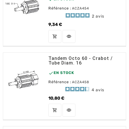
Référence :
ACZA454
2
avis
9,34 €
Prix
shopping_cart
visibility
AJOUTER AU PANIER
Tandem Octo 60 - Crabot /
Tube Diam. 16

EN STOCK
Référence :
ACZA458
4
avis
10,80 €
Prix
shopping_cart
visibility
AJOUTER AU PANIER