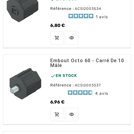
Référence :
ACSI2003534
1
avis
6,80 €
Prix
shopping_cart
visibility
AJOUTER AU PANIER
Embout Octo 60 - Carré De 10
Mâle

EN STOCK
Référence :
ACSI2003537
4
avis
6,96 €
Prix
shopping_cart
visibility
AJOUTER AU PANIER