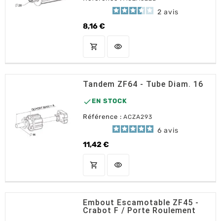
2
avis
8,16 €
Prix
shopping_cart
visibility
AJOUTER AU PANIER
Tandem ZF64 - Tube Diam. 16

EN STOCK
Référence :
ACZA293
6
avis
11,42 €
Prix
shopping_cart
visibility
AJOUTER AU PANIER
Embout Escamotable ZF45 -
Crabot F / Porte Roulement