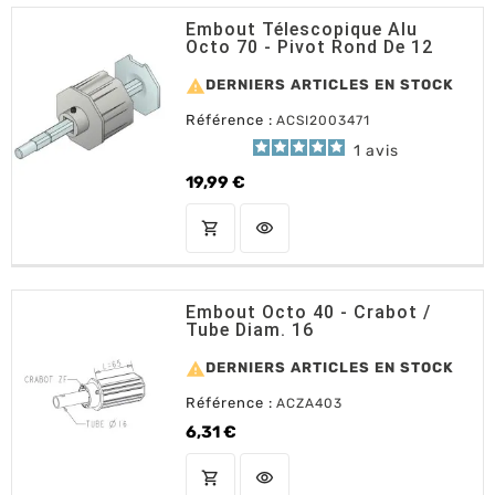
Embout Télescopique Alu
Octo 70 - Pivot Rond De 12

DERNIERS ARTICLES EN STOCK
Référence :
ACSI2003471
1
avis
19,99 €
Prix
shopping_cart
visibility
AJOUTER AU PANIER
Embout Octo 40 - Crabot /
Tube Diam. 16

DERNIERS ARTICLES EN STOCK
Référence :
ACZA403
6,31 €
Prix
shopping_cart
visibility
AJOUTER AU PANIER