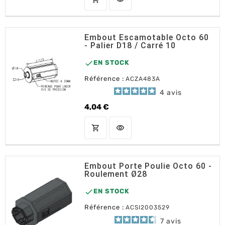
Embout Escamotable Octo 60
- Palier D18 / Carré 10

EN STOCK
Référence :
ACZA483A
4
avis
4,04 €
Prix
shopping_cart
visibility
AJOUTER AU PANIER
Embout Porte Poulie Octo 60 -
Roulement Ø28

EN STOCK
Référence :
ACSI2003529
7
avis