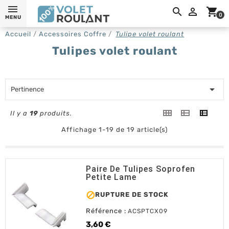
0,

shopping_cart
0
MENU
Accueil
Accessoires Coffre
Tulipe volet roulant
Tulipes volet roulant

Pertinence
Il y a
19
produits.
Affichage 1-19 de 19 article(s)
Paire De Tulipes Soprofen
Petite Lame

RUPTURE DE STOCK
Référence :
ACSPTCX09
3,60 €
Prix