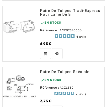
Paire De Tulipes Tradi-Express
Pour Lame De 8

EN STOCK
Référence :
ACZB734C5C6
1
avis
6,93 €
Prix
shopping_cart
visibility
AJOUTER AU PANIER
Paire De Tulipes Spéciale

EN STOCK
Référence :
ACZL330
6
avis
3,75 €
Prix