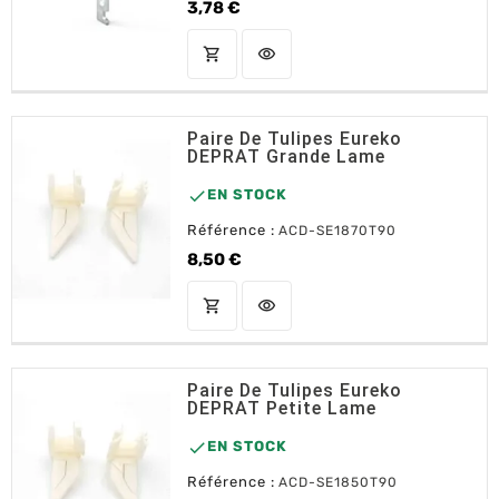
3,78 €
Prix
shopping_cart
visibility
AJOUTER AU PANIER
Paire De Tulipes Eureko
DEPRAT Grande Lame

EN STOCK
Référence :
ACD-SE1870T90
8,50 €
Prix
shopping_cart
visibility
AJOUTER AU PANIER
Paire De Tulipes Eureko
DEPRAT Petite Lame

EN STOCK
Référence :
ACD-SE1850T90