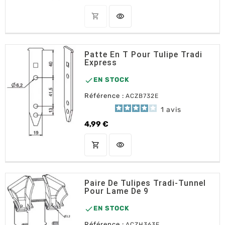
shopping_cart
visibility
OUT OF STOCK
Patte En T Pour Tulipe Tradi
Express

EN STOCK
Référence :
ACZB732E
1
avis
4,99 €
Prix
shopping_cart
visibility
AJOUTER AU PANIER
Paire De Tulipes Tradi-Tunnel
Pour Lame De 9

EN STOCK
Référence :
ACZH363E