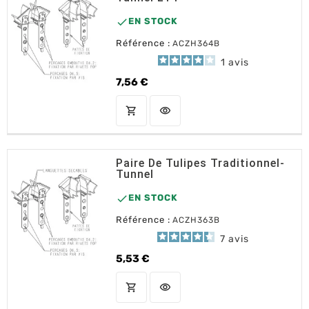

EN STOCK
Référence :
ACZH364B
1
avis
7,56 €
Prix
shopping_cart
visibility
AJOUTER AU PANIER
Paire De Tulipes Traditionnel-
Tunnel

EN STOCK
Référence :
ACZH363B
7
avis
5,53 €
Prix
shopping_cart
visibility
AJOUTER AU PANIER