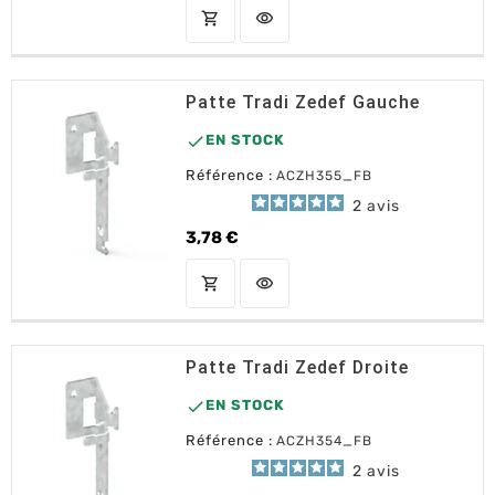
shopping_cart
visibility
AJOUTER AU PANIER
Patte Tradi Zedef Gauche

EN STOCK
Référence :
ACZH355_FB
2
avis
3,78 €
Prix
shopping_cart
visibility
AJOUTER AU PANIER
Patte Tradi Zedef Droite

EN STOCK
Référence :
ACZH354_FB
2
avis