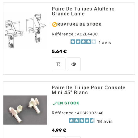
Paire De Tulipes AluRéno
Grande Lame

RUPTURE DE STOCK
Référence :
ACZL440C
1
avis
5,64 €
Prix
shopping_cart
visibility
OUT OF STOCK
Paire De Tulipe Pour Console
Mini 45° Blanc

EN STOCK
Référence :
ACSi2003148
18
avis
4,99 €
Prix