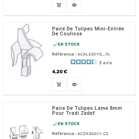
shopping_cart
visibility
AJOUTER AU PANIER
Paire De Tulipes Mini-Entrée
De Coulisse

EN STOCK
Référence :
ACAL330112_fb
3
avis
4,20 €
Prix
shopping_cart
visibility
AJOUTER AU PANIER
Paire De Tulipes Lame 8mm
Pour Tradi Zedef

EN STOCK
Référence :
ACZH360C1-C2