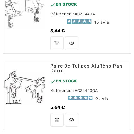

EN STOCK
Référence :
ACZL440A
13
avis
5,64 €
Prix
shopping_cart
visibility
AJOUTER AU PANIER
Paire De Tulipes AluRéno Pan
Carré

EN STOCK
Référence :
ACZL440GA
9
avis
5,64 €
Prix
shopping_cart
visibility
AJOUTER AU PANIER