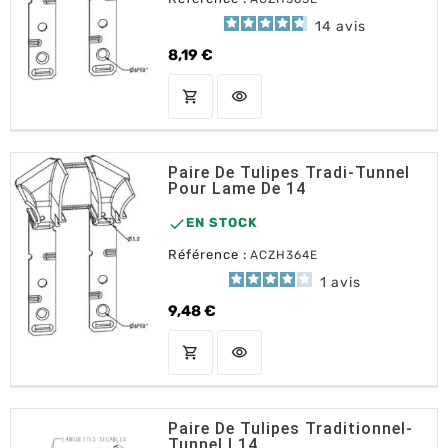
14
avis
8,19 €
Prix
shopping_cart
visibility
AJOUTER AU PANIER
Paire De Tulipes Tradi-Tunnel
Pour Lame De 14

EN STOCK
Référence :
ACZH364E
1
avis
9,48 €
Prix
shopping_cart
visibility
AJOUTER AU PANIER
Paire De Tulipes Traditionnel-
Tunnel L14