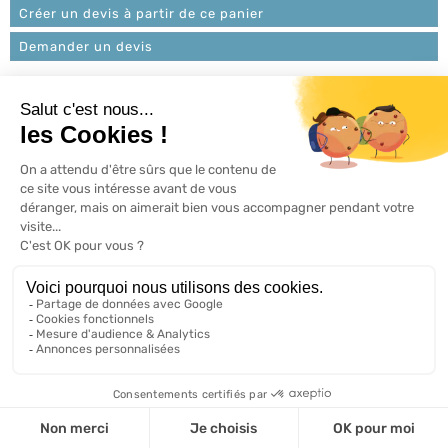
Créer un devis à partir de ce panier
Demander un devis
L'ACTU 100%
VOLET ROULANT

PRODUITS

SERVICES

INFORMATIONS

A propos de 100% volets roulant
FAQ
Avis clients
Conditions générales de vente
Mentions légales
2026 ©, Tous droits réservés