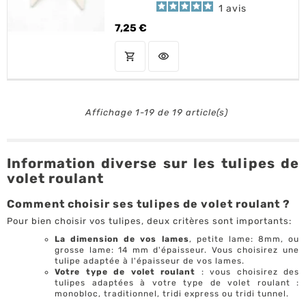
1
avis
7,25 €
Prix
shopping_cart
visibility
AJOUTER AU PANIER
Affichage 1-19 de 19 article(s)
Information diverse sur les tulipes de
volet roulant
Comment choisir ses tulipes de volet roulant ?
Pour bien choisir vos tulipes, deux critères sont importants:
La dimension de vos lames
, petite lame: 8mm, ou
grosse lame: 14 mm d'épaisseur. Vous choisirez une
tulipe adaptée à l'épaisseur de vos lames.
Votre type de volet roulant
: vous choisirez des
tulipes adaptées à votre type de volet roulant :
monobloc, traditionnel, tridi express ou tridi tunnel.