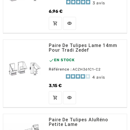
3
avis
6,96 €
Prix
shopping_cart
visibility
AJOUTER AU PANIER
Paire De Tulipes Lame 14mm
Pour Tradi Zedef

EN STOCK
Référence :
ACZH361C1-C2
4
avis
3,15 €
Prix
shopping_cart
visibility
AJOUTER AU PANIER
Paire De Tulipes AluRéno
Petite Lame