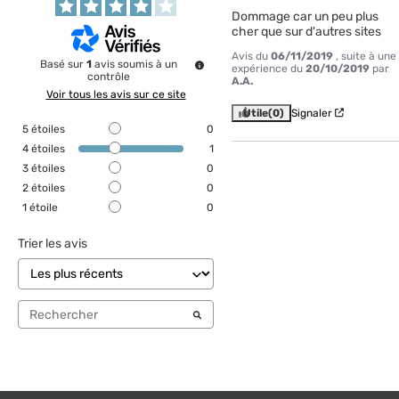
Dommage car un peu plus 
cher que sur d'autres sites
Avis du
06/11/2019
, suite à une
Basé sur
1
avis soumis à un
expérience du
20/10/2019
par
contrôle
A.A.
Voir tous les avis sur ce site
Utile
(0)
Signaler
5
étoiles
0
4
étoiles
1
3
étoiles
0
2
étoiles
0
1
étoile
0
Trier les avis