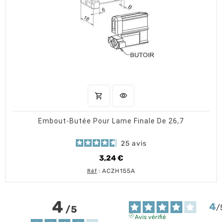
shopping_cart
visibility
AJOUTER AU PANIER
APERÇU RAPIDE
Embout-Butée Pour Lame Finale De 26,7
25
avis
3,24 €
Prix
ACZH155A
Réf
:
4
4
/
/
5
Avis vérifié