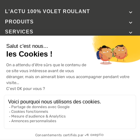
L'ACTU 100%
VOLET ROULANT

PRODUITS

SERVICES

INFORMATIONS

A propos de 100% volets roulant
FAQ
Avis clients
Conditions générales de vente
Mentions légales
2026 ©, Tous droits réservés