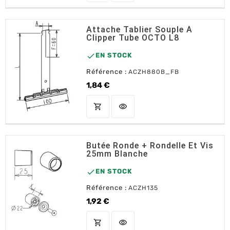
Attache Tablier Souple À
Clipper Tube OCTO L8

EN STOCK
Référence :
ACZH880B_FB
1,84 €
Prix
shopping_cart
visibility
AJOUTER AU PANIER
Butée Ronde + Rondelle Et Vis
25mm Blanche

EN STOCK
Référence :
ACZH135
1,92 €
Prix
shopping_cart
visibility
AJOUTER AU PANIER