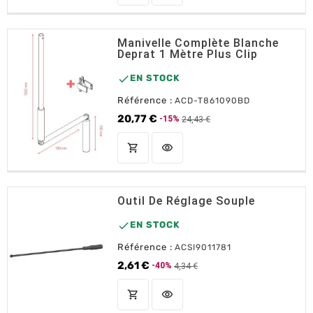
Manivelle Complète Blanche
Deprat 1 Mètre Plus Clip

EN STOCK
Référence :
ACD-T861090BD
20,77 €
24,43 €
-15%
Prix de base
Prix
shopping_cart
visibility
AJOUTER AU PANIER
Outil De Réglage Souple

EN STOCK
Référence :
ACSI9011781
2,61 €
4,34 €
-40%
Prix de base
Prix
shopping_cart
visibility
AJOUTER AU PANIER