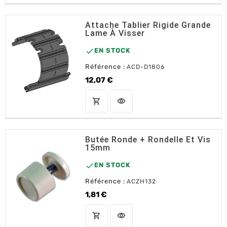
Attache Tablier Rigide Grande
Lame À Visser

EN STOCK
Référence :
ACD-D1806
12,07 €
Prix
shopping_cart
visibility
AJOUTER AU PANIER
Butée Ronde + Rondelle Et Vis
15mm

EN STOCK
Référence :
ACZH132
1,81 €
Prix
shopping_cart
visibility
AJOUTER AU PANIER