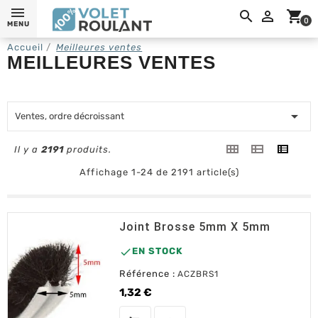
0,

shopping_cart
0
MENU
Accueil
Meilleures ventes
MEILLEURES VENTES

Ventes, ordre décroissant
Il y a
2191
produits.
Affichage 1-24 de 2191 article(s)
Joint Brosse 5mm X 5mm

EN STOCK
Référence :
ACZBRS1
1,32 €
Prix