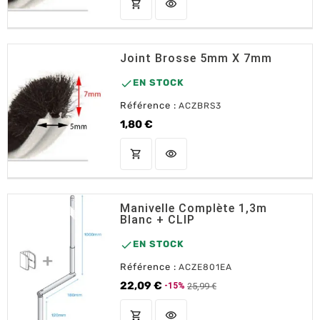
shopping_cart
visibility
AJOUTER AU PANIER
Joint Brosse 5mm X 7mm

EN STOCK
Référence :
ACZBRS3
1,80 €
Prix
shopping_cart
visibility
AJOUTER AU PANIER
Manivelle Complète 1,3m
Blanc + CLIP

EN STOCK
Référence :
ACZE801EA
22,09 €
25,99 €
-15%
Prix de base
Prix
shopping_cart
visibility
AJOUTER AU PANIER