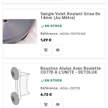
Sangle Volet Roulant Grise De
14mm (au Mètre)

EN STOCK
Référence :
ACGA-70070165
1,29 €
Prix
shopping_cart
visibility
AJOUTER AU PANIER
Bouchon Alulux Avec Roulette
CD77D À L'UNITE - DETOLUX

EN STOCK
Référence :
ACAL-CD77D
6,72 €
Prix
shopping_cart
visibility
AJOUTER AU PANIER