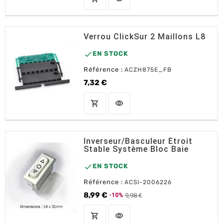
Verrou ClickSur 2 Maillons L8

EN STOCK
Référence :
ACZH875E_FB
7,32 €
Prix
shopping_cart
visibility
AJOUTER AU PANIER
Inverseur/Basculeur Étroit
Stable Système Bloc Baie

EN STOCK
Référence :
ACSI-2006226
8,99 €
9,98 €
-10%
Prix de base
Prix
shopping_cart
visibility
AJOUTER AU PANIER