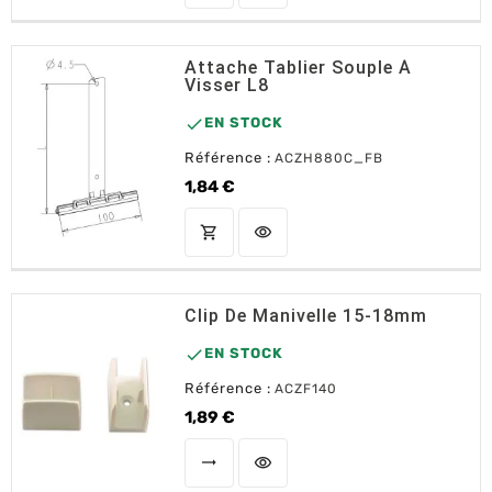
Attache Tablier Souple À
Visser L8

EN STOCK
Référence :
ACZH880C_FB
1,84 €
Prix
shopping_cart
visibility
AJOUTER AU PANIER
Clip De Manivelle 15-18mm

EN STOCK
Référence :
ACZF140
1,89 €
Prix
trending_flat
visibility
CHOISIR UNE OPTION