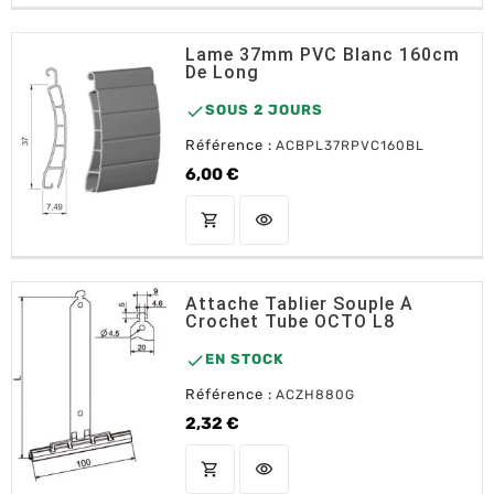
Lame 37mm PVC Blanc 160cm
De Long

SOUS 2 JOURS
Référence :
ACBPL37RPVC160BL
6,00 €
Prix
shopping_cart
visibility
AJOUTER AU PANIER
Attache Tablier Souple À
Crochet Tube OCTO L8

EN STOCK
Référence :
ACZH880G
2,32 €
Prix
shopping_cart
visibility
AJOUTER AU PANIER