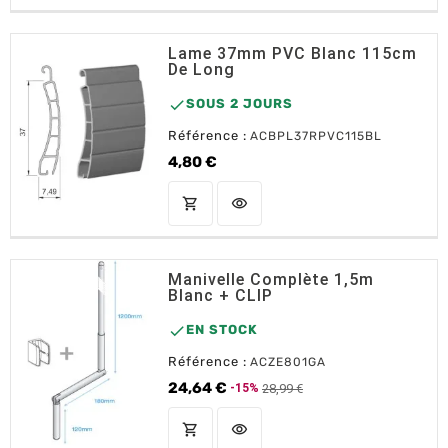
Lame 37mm PVC Blanc 115cm
De Long

SOUS 2 JOURS
Référence :
ACBPL37RPVC115BL
4,80 €
Prix
shopping_cart
visibility
AJOUTER AU PANIER
Manivelle Complète 1,5m
Blanc + CLIP

EN STOCK
Référence :
ACZE801GA
24,64 €
28,99 €
-15%
Prix de base
Prix
shopping_cart
visibility
AJOUTER AU PANIER