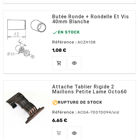
Butée Ronde + Rondelle Et Vis
40mm Blanche

EN STOCK
Référence :
ACZH138
1,08 €
Prix
shopping_cart
visibility
AJOUTER AU PANIER
Attache Tablier Rigide 2
Maillons Petite Lame Octo60

RUPTURE DE STOCK
Référence :
ACGA-70070094/old
6,65 €
Prix
shopping_cart
visibility
OUT OF STOCK