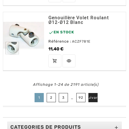
Genouillère Volet Roulant
Ø12-Ø12 Blanc

EN STOCK
Référence :
ACZF781E
11,40 €
Prix
shopping_cart
visibility
AJOUTER AU PANIER
Affichage 1-24 de 2191 article(s)

…
1
2
3
92
Suivant
CATEGORIES DE PRODUITS
