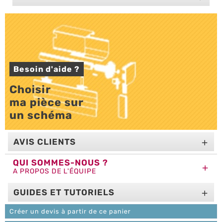
Besoin d'aide ?
Choisir 

ma pièce sur 

un schéma
AVIS CLIENTS

QUI SOMMES-NOUS ?

A PROPOS DE L'ÉQUIPE
GUIDES ET TUTORIELS

Créer un devis à partir de ce panier