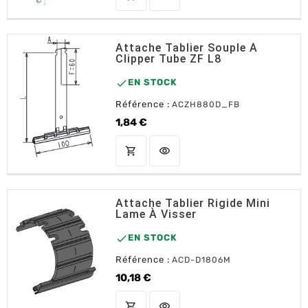
Attache Tablier Souple À
Clipper Tube ZF L8

EN STOCK
Référence :
ACZH880D_FB
1,84 €
Prix
shopping_cart
visibility
AJOUTER AU PANIER
Attache Tablier Rigide Mini
Lame À Visser

EN STOCK
Référence :
ACD-D1806M
10,18 €
Prix
shopping_cart
visibility
AJOUTER AU PANIER