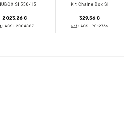
MUBOX SI 550/15
Kit Chaine Box SI
2 023,26 €
329,56 €
Prix
Prix
ACSI-2004887
ACSI-9012736
f
:
Réf
: