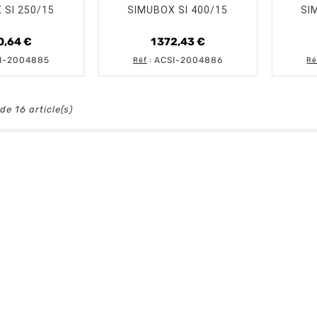
 SI 250/15
SIMUBOX SI 400/15
SI
0,64 €
1 372,43 €
Prix
Prix
I-2004885
ACSI-2004886
Réf
:
Ré
de 16 article(s)