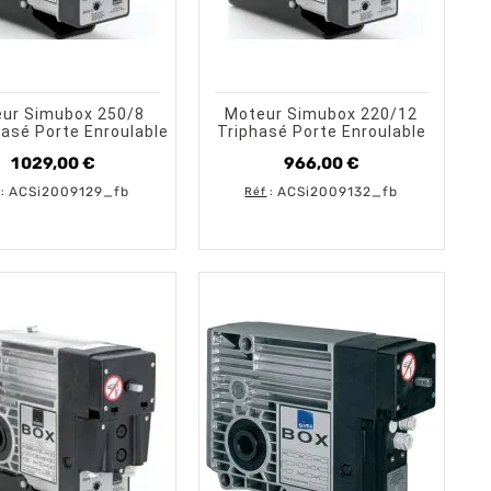
shopping_cart
shopping_cart
visibility
visibility
AJOUTER AU PANIER
APERÇU RAPIDE
AJOUTER AU PANIER
APERÇU RAPID
ur Simubox 250/8
Moteur Simubox 220/12
sé Porte Enroulable
Triphasé Porte Enroulable
1 029,00 €
966,00 €
Prix
Prix
ACSi2009129_fb
ACSi2009132_fb
:
Réf
: