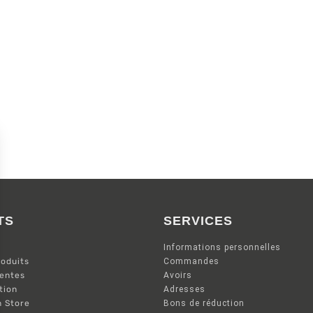
TS
SERVICES
Informations personnelles
oduits
Commandes
ventes
Avoirs
tion
Adresses
n Store
Bons de réduction