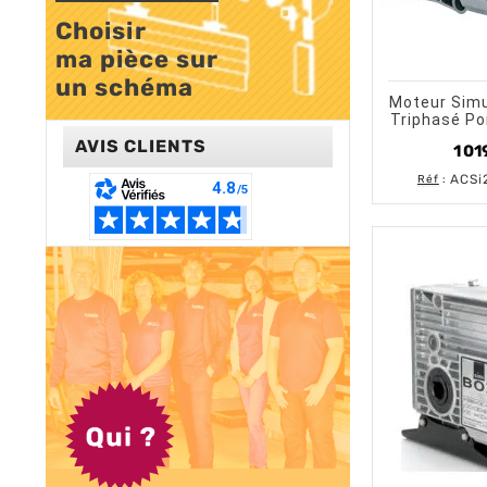
Choisir 

ma pièce sur 

shopping_cart
un schéma
Moteur Simu
Triphasé Po
AVIS CLIENTS
1 01
ACSi
Réf
: