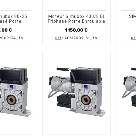
shopping_cart
visibility
visibility
AJOUTER AU PANIER
APERÇU RAPIDE
AJOUTER AU PANIER
APERÇU RAPIDE
mubox 80/25
Moteur Simubox 430/8 EI
SI
asé Porte
Triphasé Porte Enroulable
onnelle
,00 €
1 158,00 €
Prix
Prix
2009134_fb
ACSi2009131_fb
Réf
:
Ré
shopping_cart
visibility
visibility
AJOUTER AU PANIER
APERÇU RAPIDE
AJOUTER AU PANIER
APERÇU RAPIDE