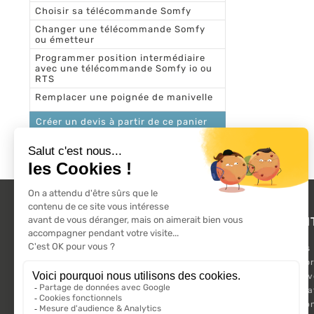
Choisir sa télécommande Somfy
Changer une télécommande Somfy
ou émetteur
Programmer position intermédiaire
avec une télécommande Somfy io ou
RTS
Remplacer une poignée de manivelle
Créer un devis à partir de ce panier
Demander un devis
L'ACTU 100%
PRODUI
VOLET ROULANT
Promotions
Suivez-nous sur les réseaux sociaux.
Nouveaux pr
Meilleures 
Kit Motorisa
Motorisatio