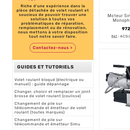
Riche d'une expérience dans la
shopping_cart
pièce détachée de volet roulant et
soucieux de pouvoir trouver une
Moteur Si
solution à toutes vos
Monoph
problématiques de réparation,
Secti
remplacement ou de rénovation,
972
nous mettons à votre disposition
tout notre savoir faire.
ACSi
Réf
:
Contactez-nous
>
GUIDES ET TUTORIELS
Volet roulant bloqué (électrique ou
manuel) : guide dépannage
Changer, choisir et remplacer un joint
brosse de volet roulant (coulisse)
Changement de pile sur
télécommande et émetteur de volet
roulant (toutes marques)
Changement de pile sur
télécommande et émetteur Simu
shopping_cart