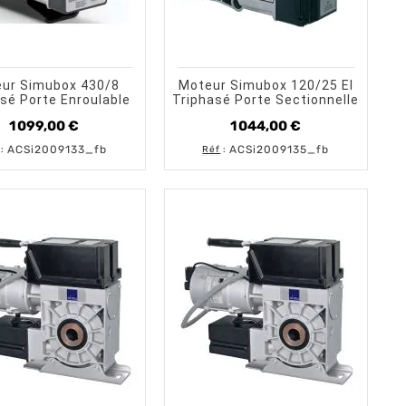
shopping_cart
shopping_cart
visibility
visibility
AJOUTER AU PANIER
APERÇU RAPIDE
AJOUTER AU PANIER
APERÇU RAPID
ur Simubox 430/8
Moteur Simubox 120/25 EI
sé Porte Enroulable
Triphasé Porte Sectionnelle
1 099,00 €
1 044,00 €
Prix
Prix
ACSi2009133_fb
ACSi2009135_fb
:
Réf
: