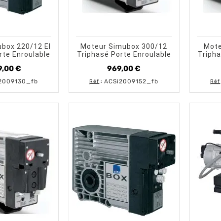
shopping_cart
visibility
visibility
AJOUTER AU PANIER
APERÇU RAPIDE
AJOUTER AU PANIER
APERÇU RAPIDE
box 220/12 EI
Moteur Simubox 300/12
Mote
rte Enroulable
Triphasé Porte Enroulable
Tripha
9,00 €
969,00 €
Prix
Prix
2009130_fb
ACSi2009152_fb
Réf
:
Réf