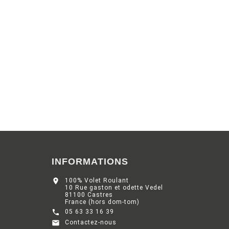
INFORMATIONS

100% Volet Roulant
10 Rue gaston et odette Vedel
81100 Castres
France (hors dom-tom)

05 63 33 16 39

Contactez-nous