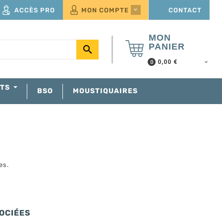
ACCÈS PRO
MON COMPTE
CONTACT

MON
PANIER

0,00 €
0
NTS
BSO
MOUSTIQUAIRES
les.
OCIÉES