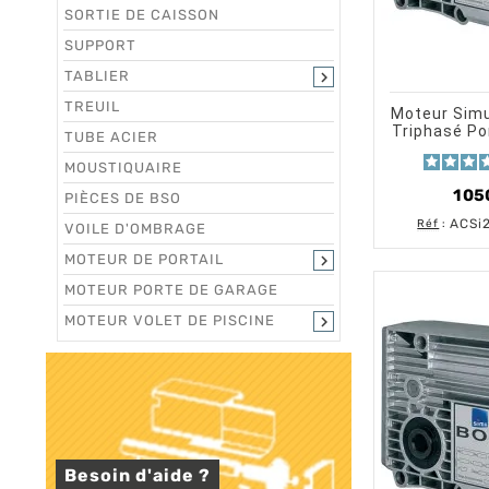
SORTIE DE CAISSON
SUPPORT
TABLIER

shopping_cart
TREUIL
Moteur Simu
Triphasé Po
TUBE ACIER
MOUSTIQUAIRE
1 05
PIÈCES DE BSO
ACSi
Réf
:
VOILE D'OMBRAGE
MOTEUR DE PORTAIL

MOTEUR PORTE DE GARAGE
MOTEUR VOLET DE PISCINE

Besoin d'aide ?