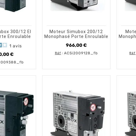
shopping_cart
visibility
visibility
AJOUTER AU PANIER
APERÇU RAPIDE
AJOUTER AU PANIER
APERÇU RAPIDE
box 300/12 EI
Moteur Simubox 200/12
Mote
rte Enroulable
Monophasé Porte Enroulable
Monopha
966,00 €
1
avis
Prix
ACSi2009128_fb
Réf
:
Réf
0,00 €
Prix
2009388_fb