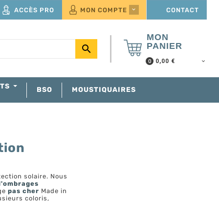
ACCÈS PRO
MON COMPTE
CONTACT

MON
PANIER

0,00 €
0
NTS
BSO
MOUSTIQUAIRES
tion
tection solaire. Nous
d'ombrages
age
pas cher
Made in
sieurs coloris,