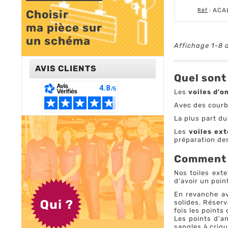
ACA
Réf
:
Choisir 

ma pièce sur 

un schéma
Affichage 1-8 d
AVIS CLIENTS
Quel sont
Les
voiles d'
Avec des courb
La plus part du
Les
voiles ext
préparation des
Comment f
Nos toiles ext
d'avoir un point
En revanche av
solides. Réserv
fois les points
Les points d'an
sangles à criqu