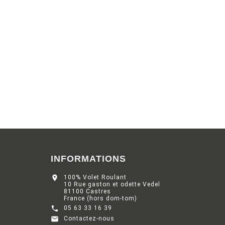
INFORMATIONS

100% Volet Roulant
10 Rue gaston et odette Vedel
81100 Castres
France (hors dom-tom)

05 63 33 16 39

Contactez-nous