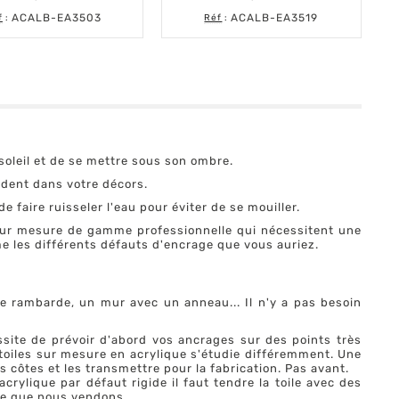
Prix
Prix
ACALB-EA3503
ACALB-EA3519
f
:
Réf
:
oleil et de se mettre sous son ombre.
dent dans votre décors.
 faire ruisseler l'eau pour éviter de se mouiller.
 sur mesure de gamme professionnelle qui nécessitent une
e les différents défauts d'encrage que vous auriez.
ne rambarde, un mur avec un anneau... Il n'y a pas besoin
ssite de prévoir d'abord vos ancrages sur des points très
e toiles sur mesure en acrylique s'étudie différemment. Une
s côtes et les transmettre pour la fabrication. Pas avant.
crylique par défaut rigide il faut tendre la toile avec des
ble que nous vendons.