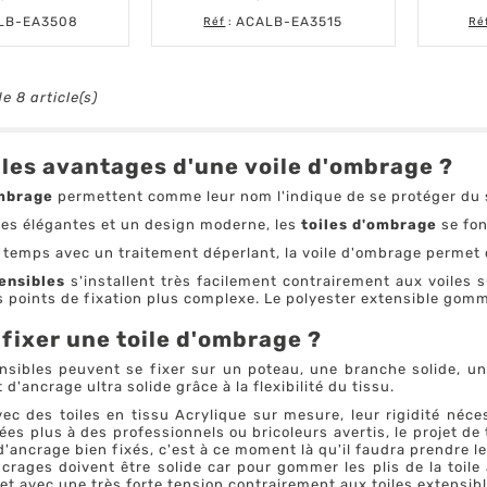
Prix
Prix
LB-EA3508
ACALB-EA3515
Réf
:
Ré
e 8 article(s)
 les avantages d'une voile d'ombrage ?
ombrage
permettent comme leur nom l'indique de se protéger du s
es élégantes et un design moderne, les
toiles d'ombrage
se fon
 temps avec un traitement déperlant, la voile d'ombrage permet de
ensibles
s'installent très facilement contrairement aux voiles
 points de fixation plus complexe. Le polyester extensible gomm
ixer une toile d'ombrage ?
ensibles peuvent se fixer sur un poteau, une branche solide, u
 d'ancrage ultra solide grâce à la flexibilité du tissu.
ec des toiles en tissu Acrylique sur mesure, leur rigidité néce
ées plus à des professionnels ou bricoleurs avertis, le projet d
 d'ancrage bien fixés, c'est à ce moment là qu'il faudra prendre le
crages doivent être solide car pour gommer les plis de la toile a
et avec une très forte tension contrairement aux toiles extensi