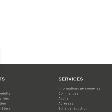
TS
SERVICES
Informations personnelles
oduits
Commandes
ventes
Avoirs
tion
Adresses
n Store
Bons de réduction