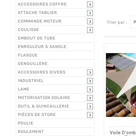
ACCESSOIRES COFFRE

ATTACHE TABLIER

COMMANDE MOTEUR

P
Trier par :
COULISSE

EMBOUT DE TUBE
ENROULEUR À SANGLE
FLASQUE
GENOUILLÈRE
ACCESSOIRES DIVERS

INDUSTRIEL

LAME

MOTORISATION SOLAIRE

OUTIL & QUINCAILLERIE

PIÈCES DE STORE

trending_flat
POULIE
ROULEMENT
Voile D'omb