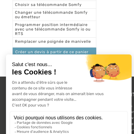
Choisir sa télécommande Somfy
Changer une télécommande Somfy
ou émetteur
Programmer position intermédiaire
avec une télécommande Somfy io ou
RTS
Remplacer une poignée de manivelle
Créer un devis à partir de ce panier
Demander un devis
L'ACTU 100%
PRODUI
VOLET ROULANT
Promotions
Suivez-nous sur les réseaux sociaux.
Nouveaux pr
Meilleures 
Kit Motorisa
Motorisatio