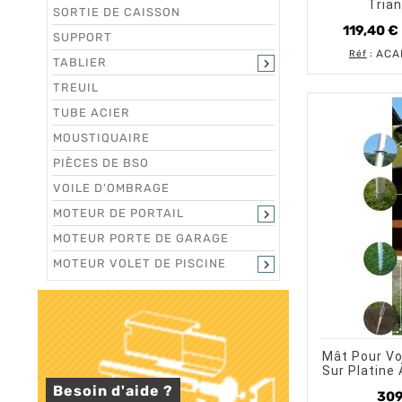
Trian
SORTIE DE CAISSON
119,40 €
SUPPORT
ACA
Réf
:
TABLIER

TREUIL
TUBE ACIER
MOUSTIQUAIRE
PIÈCES DE BSO
VOILE D'OMBRAGE
MOTEUR DE PORTAIL

MOTEUR PORTE DE GARAGE
MOTEUR VOLET DE PISCINE

shopping_cart
Mât Pour Vo
Sur Platine 
Besoin d'aide ?
309