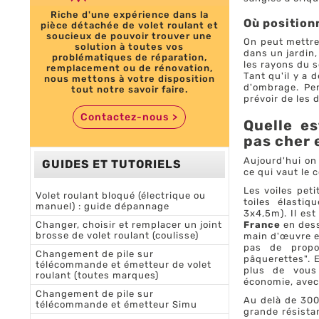
Riche d'une expérience dans la
Où position
pièce détachée de volet roulant et
soucieux de pouvoir trouver une
On peut mettre 
solution à toutes vos
dans un jardin,
problématiques de réparation,
les rayons du s
remplacement ou de rénovation,
Tant qu'il y a d
nous mettons à votre disposition
d'ombrage. Pen
tout notre savoir faire.
prévoir de les 
Contactez-nous
>
Quelle es
pas cher 
Aujourd'hui on 
GUIDES ET TUTORIELS
ce qui vaut le c
Les voiles pet
Volet roulant bloqué (électrique ou
toiles élasti
manuel) : guide dépannage
3x4,5m). Il est
Changer, choisir et remplacer un joint
France
en dess
brosse de volet roulant (coulisse)
main d'œuvre et
pas de propo
Changement de pile sur
pâquerettes". 
télécommande et émetteur de volet
plus de vous 
roulant (toutes marques)
économie, avec 
Changement de pile sur
Au delà de 300
télécommande et émetteur Simu
grande résista