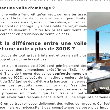
ner une voile d'ombrage ?
une voile à l'endroit qu'on veut, sur une terrasse,
 devant le
tablier de votre volet roulant
pour limiter
oleil, un restaurant, une douche solaire, un balcon.
es points d'ancrage il y a possibilité de projet voile
sez seulement à limiter les prises aux vents et
décrocher en prévisions de vents violents.
t la différence entre une voile
et une voile à plus de 300€ ?
trouve de tout grâce à internet et on ne sait plus
oup et ce qui ne le vaut pas...
it prix en dessous de 300€ sont généralement des
ques avec des dimensions prédéfinies (3x3, 4x4,
 difficile de trouver des voiles
confectionnées en
ous de 100€. Le coût de la matière première, de la
 du SAV (qui se doit d'être à la hauteur) ne permet
ser des produits avec un prix au "raz des
Et nous avons fait le choix pour quelques euros de
proposer un produit qui fait travailler notre
un savoir faire reconnue dans le textile, une emprunte carbone m
€ on va trouver essentiellement des voiles sur mesure. Confect
nce mais qui nécessitent des compétences de pose plus importa