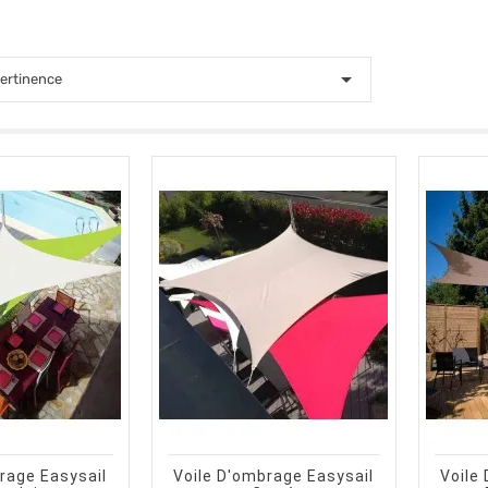

ertinence
visibility
trending_flat
visibility
CHOISIR UNE OPTION
APERÇU RAPIDE
CHOISIR UNE OPTION
APERÇU RAPIDE
rage Easysail
Voile D'ombrage Easysail
Voile