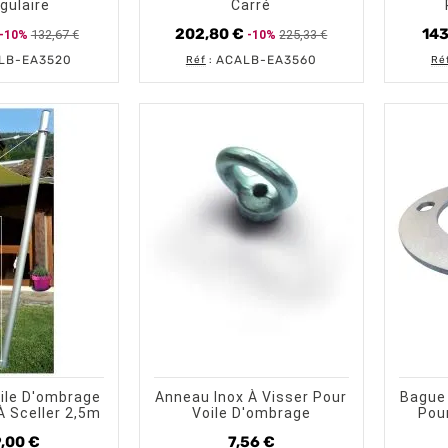
gulaire
Carré
202,80 €
143
132,67 €
225,33 €
-10%
-10%
Prix
Prix
Prix
Prix
de
de
LB-EA3520
ACALB-EA3560
Réf
:
Ré
base
base
shopping_cart
visibility
visibility
AJOUTER AU PANIER
APERÇU RAPIDE
AJOUTER AU PANIER
APERÇU RAPIDE
ile D'ombrage
Anneau Inox À Visser Pour
Bague
À Sceller 2,5m
Voile D'ombrage
Pou
,00 €
7,56 €