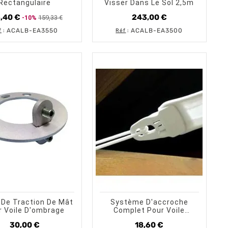
Rectangulaire
Visser Dans Le Sol 2,5m
,40 €
243,00 €
159,33 €
-10%
Prix
Prix
Prix
de
ACALB-EA3550
ACALB-EA3500
f
:
Réf
:
base
shopping_cart
shopping_cart
visibility
visibility
AJOUTER AU PANIER
APERÇU RAPIDE
AJOUTER AU PANIER
APERÇU RAPID
 De Traction De Mât
Système D'accroche
r Voile D'ombrage
Complet Pour Voile
D'ombrage
30,00 €
18,60 €