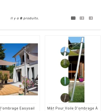
Il y a
8
produits.
shopping_cart
trending_flat
visibility
visibility
CHOISIR UNE OPTION
APERÇU RAPIDE
AJOUTER AU PANIER
APERÇU RAPID
 D'ombrage Easysail
Mât Pour Voile D'ombrage À