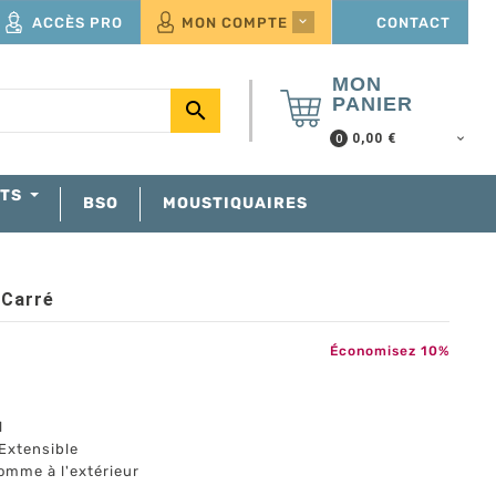
ACCÈS PRO
MON COMPTE
CONTACT

MON
PANIER

0,00 €
0
NTS
BSO
MOUSTIQUAIRES
 Carré
Économisez 10%
l
Extensible
comme à l'extérieur