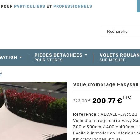
T POUR
PARTICULIERS
ET
PROFESSIONNELS
PIÈCES DÉTACHÉES
VOLETS ROULA
SATION
POUR STORES
SUR MESURE
ré
Voile d'ombrage Easysail
TTC
200,77 €
223,08 €
Référence :
ALCALB-EA3523
Voile d'ombrage carré Easy Sai
300 x 300cm / 400 x 400cm - 
Facile à installer en intérieur 
Kit d'accroches inclus