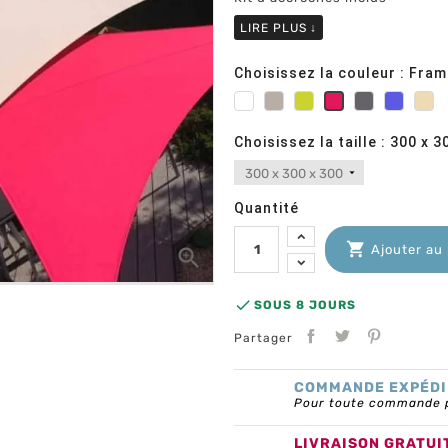
LIRE PLUS
↓
Choisissez la couleur : Fra
Blanc
Taupe
Vert
Ardoise
Bleu
Sa
Framboise
anis
Choisissez la taille : 300 x 3
Quantité

Ajouter au


SOUS 8 JOURS
Partager
COMMANDE EXPÉDI
Pour toute commande pa
LIVRAISON GRATUI