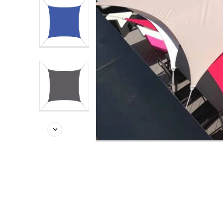

-10%