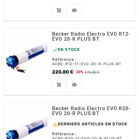
shopping_cart
visibility
AJOUTER AU PANIER
Becker Radio Electro EVO R12-
EVO 20-R PLUS BT

EN STOCK
Référence :
ACBE-R12-17-EVO-20-R-PLUS-BT
220,80 €
276,00 €
-20%
Prix de base
Prix
shopping_cart
visibility
AJOUTER AU PANIER
Becker Radio Electro EVO R20-
EVO 20-R PLUS BT

DERNIERS ARTICLES EN STOCK
Référence :
ACBE-R20-17-EVO-20-R-PLUS-BT