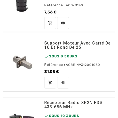
Référence :
ACD-D140
7,56 €
Prix
shopping_cart
visibility
AJOUTER AU PANIER
Support Moteur Avec Carré De
16 Et Rond De 25

SOUS 8 JOURS
Référence :
ACBE-49312001050
31,08 €
Prix
shopping_cart
visibility
AJOUTER AU PANIER
Récepteur Radio XR2N FDS
433-686 MHz

SOUS 10 JOURS