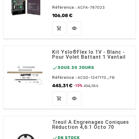
Référence :
ACFA-787023
106,08 €
Prix
shopping_cart
visibility
AJOUTER AU PANIER
Kit Yslo®Flex Io 1V - Blanc -
Pour Volet Battant 1 Vantail

SOUS 30 JOURS
Référence :
ACSO-1247170_FB
445,31 €
494,78 €
-10%
Prix de base
Prix
shopping_cart
visibility
AJOUTER AU PANIER
Treuil À Engrenages Coniques
Réduction 4,6:1 Octo 70

EN STOCK