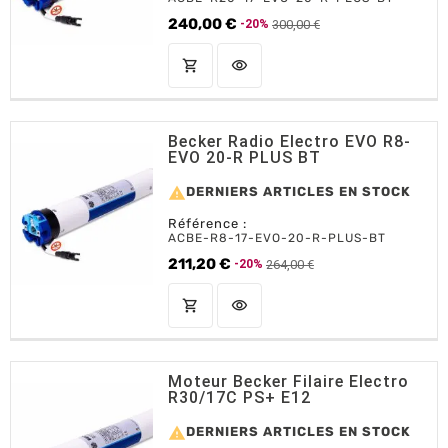
240,00 €
300,00 €
-20%
Prix de base
Prix
shopping_cart
visibility
AJOUTER AU PANIER
Becker Radio Electro EVO R8-
EVO 20-R PLUS BT

DERNIERS ARTICLES EN STOCK
Référence :
ACBE-R8-17-EVO-20-R-PLUS-BT
211,20 €
264,00 €
-20%
Prix de base
Prix
shopping_cart
visibility
AJOUTER AU PANIER
Moteur Becker Filaire Electro
R30/17C PS+ E12

DERNIERS ARTICLES EN STOCK