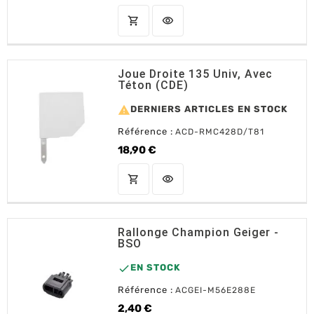
shopping_cart
visibility
AJOUTER AU PANIER
Joue Droite 135 Univ, Avec
Téton (CDE)

DERNIERS ARTICLES EN STOCK
Référence :
ACD-RMC428D/T81
18,90 €
Prix
shopping_cart
visibility
AJOUTER AU PANIER
Rallonge Champion Geiger -
BSO

EN STOCK
Référence :
ACGEI-M56E288E
2,40 €
Prix