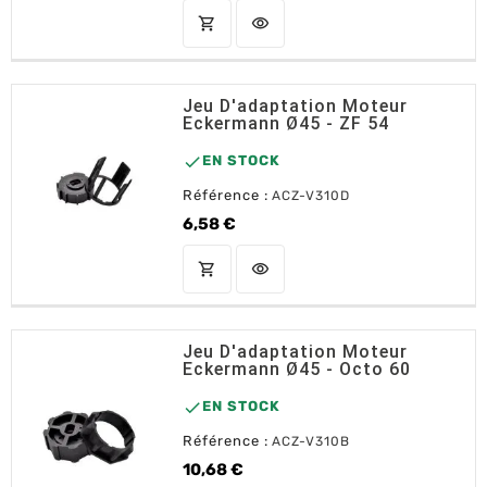
shopping_cart
visibility
AJOUTER AU PANIER
Jeu D'adaptation Moteur
Eckermann Ø45 - ZF 54

EN STOCK
Référence :
ACZ-V310D
6,58 €
Prix
shopping_cart
visibility
AJOUTER AU PANIER
Jeu D'adaptation Moteur
Eckermann Ø45 - Octo 60

EN STOCK
Référence :
ACZ-V310B
10,68 €
Prix