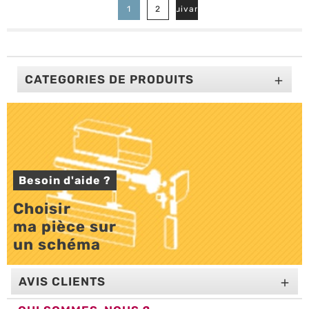

1
2
Suivant
CATEGORIES DE PRODUITS

Besoin d'aide ?
Choisir 

ma pièce sur 

un schéma
AVIS CLIENTS
