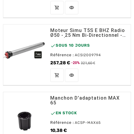
shopping_cart
visibility
AJOUTER AU PANIER
Moteur Simu T5S E BHZ Radio
Ø50 - 25 Nm Bi-Directionnel -
Tête Étoile

SOUS 10 JOURS
Référence :
ACSI2009794
257,28 €
321,60 €
-20%
Prix de base
Prix
shopping_cart
visibility
AJOUTER AU PANIER
Manchon D'adaptation MAX
65

EN STOCK
Référence :
ACSP-MAX65
10,38 €
Prix