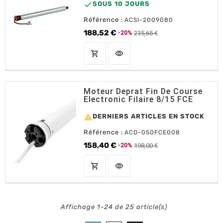

SOUS 10 JOURS
Référence :
ACSI-2009080
188,52 €
235,65 €
-20%
Prix de base
Prix
shopping_cart
visibility
AJOUTER AU PANIER
Moteur Deprat Fin De Course
Electronic Filaire 8/15 FCE

DERNIERS ARTICLES EN STOCK
Référence :
ACD-050FCE008
158,40 €
198,00 €
-20%
Prix de base
Prix
shopping_cart
visibility
AJOUTER AU PANIER
Affichage 1-24 de 25 article(s)