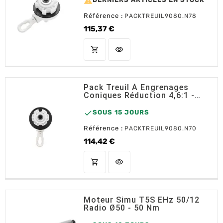

Référence :
PACKTREUIL9080.N78
115,37 €
Prix
shopping_cart
visibility
AJOUTER AU PANIER
Pack Treuil À Engrenages
Coniques Réduction 4,6:1 -
Anneau + Treuil + Embout
Diam 70

SOUS 15 JOURS
Référence :
PACKTREUIL9080.N70
114,42 €
Prix
shopping_cart
visibility
AJOUTER AU PANIER
Moteur Simu T5S EHz 50/12
Radio Ø50 - 50 Nm