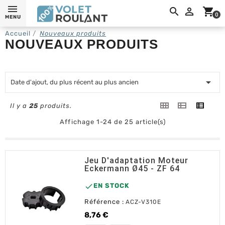
0,

shopping_cart
0
MENU
Accueil
Nouveaux produits
NOUVEAUX PRODUITS

Date d'ajout, du plus récent au plus ancien
Il y a
25
produits.
Affichage 1-24 de 25 article(s)
Jeu D'adaptation Moteur
Eckermann Ø45 - ZF 64

EN STOCK
Référence :
ACZ-V310E
8,76 €
Prix