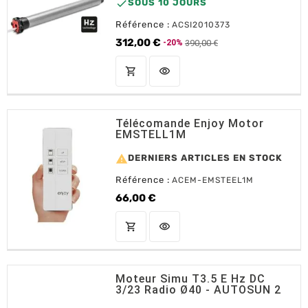

SOUS 10 JOURS
Référence :
ACSI2010373
312,00 €
390,00 €
-20%
Prix de base
Prix
shopping_cart
visibility
AJOUTER AU PANIER
Télécomande Enjoy Motor
EMSTELL1M

DERNIERS ARTICLES EN STOCK
Référence :
ACEM-EMSTEEL1M
66,00 €
Prix
shopping_cart
visibility
AJOUTER AU PANIER
Moteur Simu T3.5 E Hz DC
3/23 Radio Ø40 - AUTOSUN 2