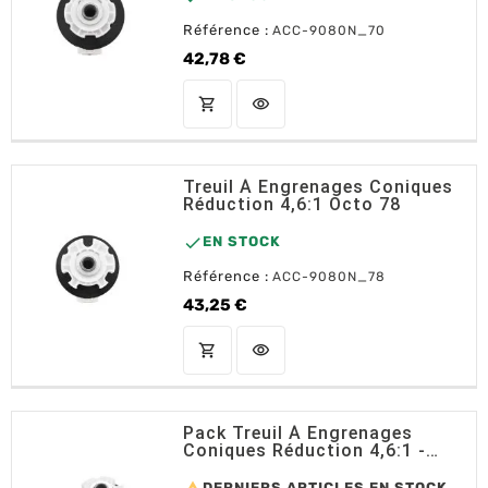
Référence :
ACC-9080N_70
42,78 €
Prix
shopping_cart
visibility
AJOUTER AU PANIER
Treuil À Engrenages Coniques
Réduction 4,6:1 Octo 78

EN STOCK
Référence :
ACC-9080N_78
43,25 €
Prix
shopping_cart
visibility
AJOUTER AU PANIER
Pack Treuil À Engrenages
Coniques Réduction 4,6:1 -
Anneau + Treuil + Embout
Diam 78
DERNIERS ARTICLES EN STOCK