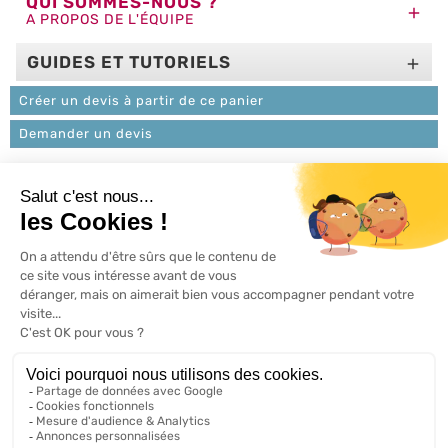
QUI SOMMES-NOUS ?

A PROPOS DE L'ÉQUIPE
GUIDES ET TUTORIELS

Créer un devis à partir de ce panier
Demander un devis
L'ACTU 100%
VOLET ROULANT

PRODUITS

SERVICES

INFORMATIONS

A propos de 100% volets roulant
FAQ
Avis clients
Conditions générales de vente
Mentions légales