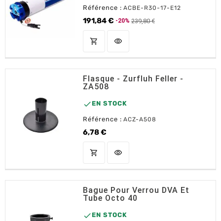
Référence :
ACBE-R30-17-E12
191,84 €
239,80 €
-20%
Prix de base
Prix
shopping_cart
visibility
AJOUTER AU PANIER
Flasque - Zurfluh Feller -
ZA508

EN STOCK
Référence :
ACZ-A508
6,78 €
Prix
shopping_cart
visibility
AJOUTER AU PANIER
Bague Pour Verrou DVA Et
Tube Octo 40

EN STOCK