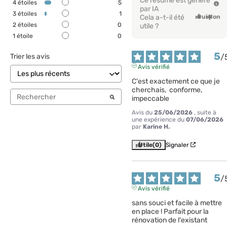
Ce résumé est généré
4
étoiles
5
par IA
3
étoiles
1
Cela a-t-il été
Oui
Non
2
étoiles
0
utile ?
1
étoile
0
5
/
Trier les avis
Avis vérifié
C'est exactement ce que je 
cherchais,  conforme,  
impeccable
Avis du
25/06/2026
, suite à
une expérience du
07/06/2026
par
Karine H.
Utile
(0)
Signaler
5
/
Avis vérifié
sans souci et facile à mettre 
en place ! Parfait pour la 
rénovation de l'existant