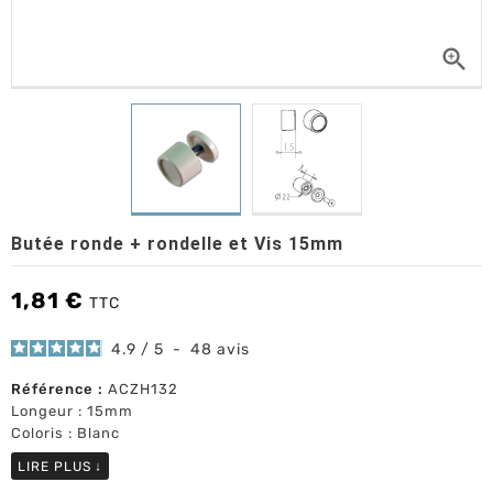

Butée ronde + rondelle et Vis 15mm
1,81 €
TTC
4.9
/
5
-
48
avis
Référence :
ACZH132
Longeur : 15mm
Coloris : Blanc
LIRE PLUS
↓