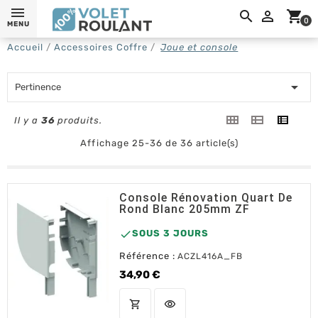
0,

shopping_cart
0
MENU
Accueil
Accessoires Coffre
Joue et console

Pertinence
Il y a
36
produits.
Affichage 25-36 de 36 article(s)
Console Rénovation Quart De
Rond Blanc 205mm ZF

SOUS 3 JOURS
Référence :
ACZL416A_FB
34,90 €
Prix
shopping_cart
visibility
AJOUTER AU PANIER