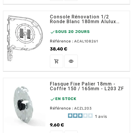
Console Rénovation 1/2
Ronde Blanc 180mm Alulux
Formado

SOUS 20 JOURS
Référence :
ACAL108261
38,40 €
Prix
shopping_cart
visibility
AJOUTER AU PANIER
Flasque Fixe Palier 18mm -
Coffre 150 / 165mm - L203 ZF

EN STOCK
Référence :
ACZL203
1
avis
9,60 €
Prix