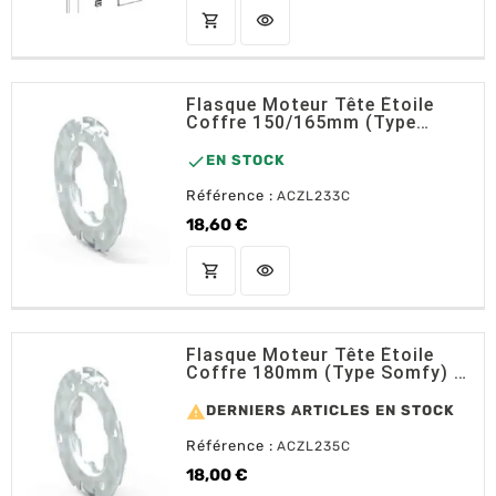
shopping_cart
visibility
AJOUTER AU PANIER
Flasque Moteur Tête Étoile
Coffre 150/165mm (Type
Somfy) - L233C ZF

EN STOCK
Référence :
ACZL233C
18,60 €
Prix
shopping_cart
visibility
AJOUTER AU PANIER
Flasque Moteur Tête Étoile
Coffre 180mm (type Somfy) -
L235C ZF

DERNIERS ARTICLES EN STOCK
Référence :
ACZL235C
18,00 €
Prix