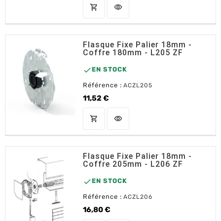
shopping_cart
visibility
AJOUTER AU PANIER
Flasque Fixe Palier 18mm -
Coffre 180mm - L205 ZF

EN STOCK
Référence :
ACZL205
11,52 €
Prix
shopping_cart
visibility
AJOUTER AU PANIER
Flasque Fixe Palier 18mm -
Coffre 205mm - L206 ZF

EN STOCK
Référence :
ACZL206
16,80 €
Prix