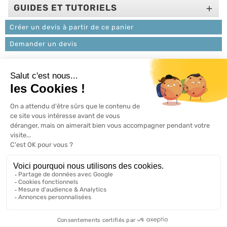
GUIDES ET TUTORIELS

Créer un devis à partir de ce panier
Demander un devis
L'ACTU 100%
VOLET ROULANT

PRODUITS

SERVICES

INFORMATIONS

A propos de 100% volets roulant
FAQ
Avis clients
Conditions générales de vente
Mentions légales