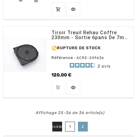
shopping_cart
visibility
AJOUTER AU PANIER
Tiroir Treuil Rehau Coffre
230mm - Sortie 6pans De 7mm
Réversible

RUPTURE DE STOCK
Référence :
ACRE-249636
2
avis
120,00 €
Prix
shopping_cart
visibility
OUT OF STOCK
Affichage 25-36 de 36 article(s)

Précédent
1
2