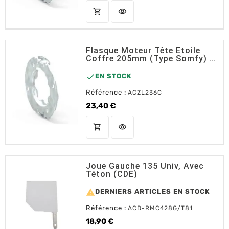
shopping_cart
visibility
AJOUTER AU PANIER
Flasque Moteur Tête Étoile
Coffre 205mm (type Somfy) -
L236C ZF

EN STOCK
Référence :
ACZL236C
23,40 €
Prix
shopping_cart
visibility
AJOUTER AU PANIER
Joue Gauche 135 Univ, Avec
Téton (CDE)

DERNIERS ARTICLES EN STOCK
Référence :
ACD-RMC428G/T81
18,90 €
Prix