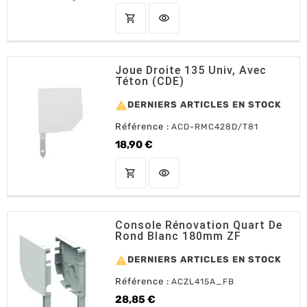
shopping_cart
visibility
AJOUTER AU PANIER
Joue Droite 135 Univ, Avec
Téton (CDE)

DERNIERS ARTICLES EN STOCK
Référence :
ACD-RMC428D/T81
18,90 €
Prix
shopping_cart
visibility
AJOUTER AU PANIER
Console Rénovation Quart De
Rond Blanc 180mm ZF

DERNIERS ARTICLES EN STOCK
Référence :
ACZL415A_FB
28,85 €
Prix