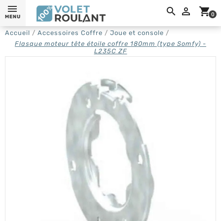
0,

shopping_cart
0
MENU
Accueil
Accessoires Coffre
Joue et console
Flasque moteur tête étoile coffre 180mm (type Somfy) -
L235C ZF