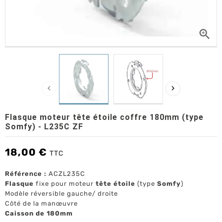



Flasque moteur tête étoile coffre 180mm (type
Somfy) - L235C ZF
18,00 €
TTC
Référence :
ACZL235C
Flasque
fixe pour moteur
tête étoile
(type
Somfy
)
Modèle réversible gauche/ droite
Côté de la manœuvre
Caisson de 180mm