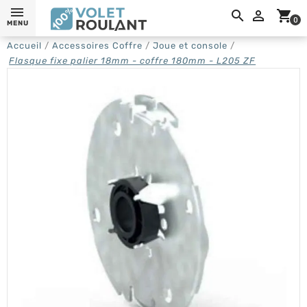
0,

shopping_cart
0
MENU
Accueil
Accessoires Coffre
Joue et console
Flasque fixe palier 18mm - coffre 180mm - L205 ZF