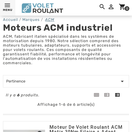
0,

shopping_cart
0
MENU
Accueil
Marques
ACM
Moteurs ACM industriel
ACM, fabricant italien spécialisé dans les systèmes de
motorisation depuis 1980. Notre sélection comprend des
moteurs tubulaires, adaptateurs, supports et accessoires
pour volets roulants. Ces composants de qualité
garantissent fiabilité, performance et longévité pour
l'automatisation de vos installations résidentielles ou
commerciales.

Pertinence
Il y a
6
produits.
Affichage 1-6 de 6 article(s)
Moteur De Volet Roulant ACM
Matix 30Nm Filaire + Adapt