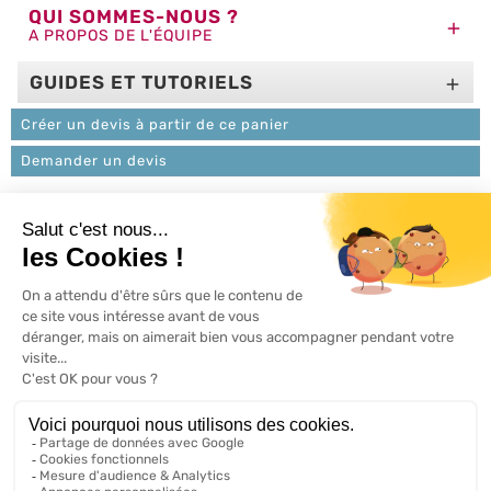
QUI SOMMES-NOUS ?

A PROPOS DE L'ÉQUIPE
GUIDES ET TUTORIELS

Créer un devis à partir de ce panier
Demander un devis
L'ACTU 100%
VOLET ROULANT

PRODUITS

SERVICES

INFORMATIONS

A propos de 100% volets roulant
FAQ
Avis clients