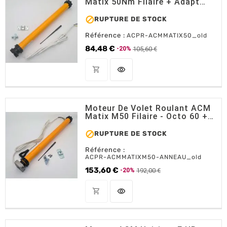
Matix 50Nm Filaire + Adapt
Octo 60 Et Support

RUPTURE DE STOCK
Référence :
ACPR-ACMMATIX50_old
84,48 €
105,60 €
-20%
Prix de base
Prix
shopping_cart
visibility
OUT OF STOCK
Moteur De Volet Roulant ACM
Matix M50 Filaire - Octo 60 +
Man. Secours

RUPTURE DE STOCK
Référence :
ACPR-ACMMATIXM50-ANNEAU_old
153,60 €
192,00 €
-20%
Prix de base
Prix
shopping_cart
visibility
OUT OF STOCK