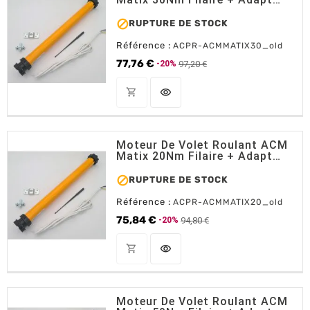
Octo 60 Et Support

RUPTURE DE STOCK
Référence :
ACPR-ACMMATIX30_old
77,76 €
97,20 €
-20%
Prix de base
Prix
shopping_cart
visibility
OUT OF STOCK
Moteur De Volet Roulant ACM
Matix 20Nm Filaire + Adapt
Octo 60 Et Support

RUPTURE DE STOCK
Référence :
ACPR-ACMMATIX20_old
75,84 €
94,80 €
-20%
Prix de base
Prix
shopping_cart
visibility
OUT OF STOCK
Moteur De Volet Roulant ACM