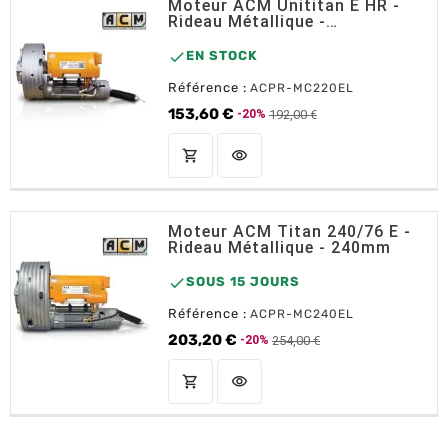
Moteur ACM Unititan E HR -
Rideau Métallique -
200/220mm

EN STOCK
Référence :
ACPR-MC220EL
153,60 €
192,00 €
-20%
Prix de base
Prix
shopping_cart
visibility
AJOUTER AU PANIER
Moteur ACM Titan 240/76 E -
Rideau Métallique - 240mm

SOUS 15 JOURS
Référence :
ACPR-MC240EL
203,20 €
254,00 €
-20%
Prix de base
Prix
shopping_cart
visibility
AJOUTER AU PANIER