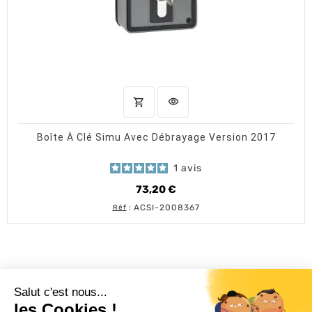
shopping_cart
visibility
AJOUTER AU PANIER
APERÇU RAPIDE
Boîte À Clé Simu Avec Débrayage Version 2017
1
avis
73,20 €
Prix
ACSI-2008367
Réf
:
L'ACTU 100%
VOLET ROULANT
