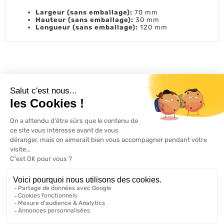
Largeur (sans emballage):
70 mm
Hauteur (sans emballage):
30 mm
Longueur (sans emballage):
120 mm
L'ACTU 100%
VOLET ROULANT

PRODUITS

SERVICES

INFORMATIONS

A propos de 100% volets roulant
FAQ
Avis clients
Conditions générales de vente
Mentions légales