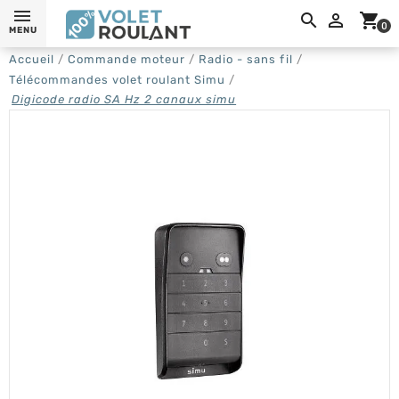
0,

shopping_cart
0
MENU
Accueil
Commande moteur
Radio - sans fil
Télécommandes volet roulant Simu
Digicode radio SA Hz 2 canaux simu