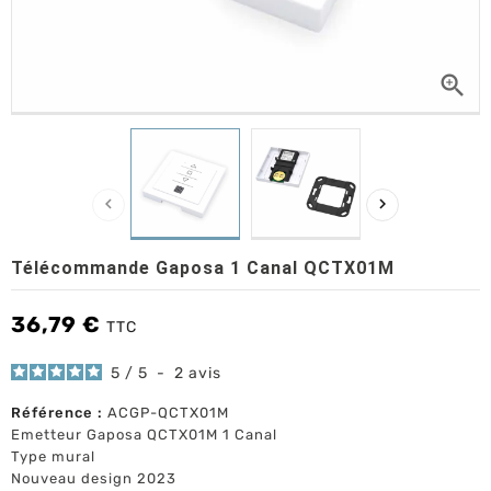



Télécommande Gaposa 1 Canal QCTX01M
36,79 €
TTC
5
/
5
-
2
avis
Référence :
ACGP-QCTX01M
Emetteur Gaposa QCTX01M 1 Canal
Type mural
Nouveau design 2023