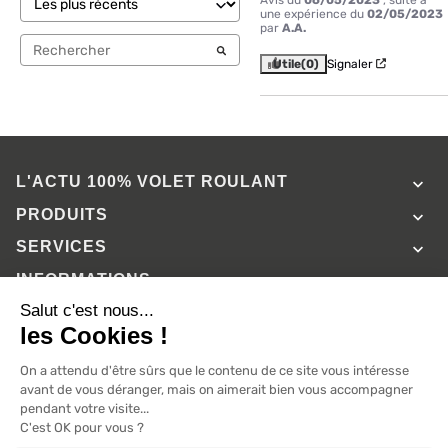
une expérience du
02/05/2023
par
A.A.
Utile
(0)
Signaler
L'ACTU 100%
VOLET ROULANT

PRODUITS

SERVICES

INFORMATIONS

A propos de 100% volets roulant
FAQ
Avis clients
Conditions générales de vente
Mentions légales