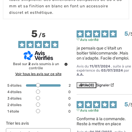
mm et sa finition en blanc en font un accessoire
discret et esthétique.
5
5
/
/
5
Avis vérifié
je pensais que c'était un 
boitier télécommande .Mais 
on s'adapte. Facile d'emploi.
Basé sur
2
avis soumis à un
Avis du
11/07/2024
, suite à une
contrôle
expérience du
03/07/2024
par
Voir tous les avis sur ce site
A.A.
Utile
(0)
Signaler
5
étoiles
2
4
étoiles
0
3
étoiles
0
5
/
2
étoiles
0
Avis vérifié
1
étoile
0
Conforme à la commande. 
Trier les avis
Reste à mettre en place
Avis du
06/05/2023
, suite à