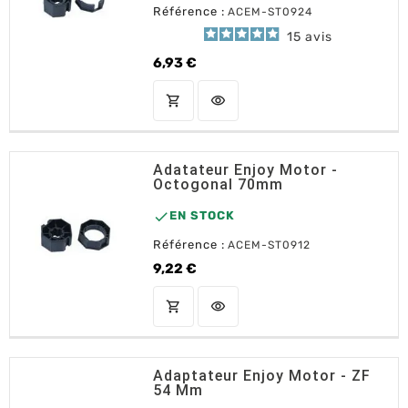
Référence :
ACEM-ST0924
15
avis
6,93 €
Prix
shopping_cart
visibility
AJOUTER AU PANIER
Adatateur Enjoy Motor -
Octogonal 70mm

EN STOCK
Référence :
ACEM-ST0912
9,22 €
Prix
shopping_cart
visibility
AJOUTER AU PANIER
Adaptateur Enjoy Motor - ZF
54 Mm