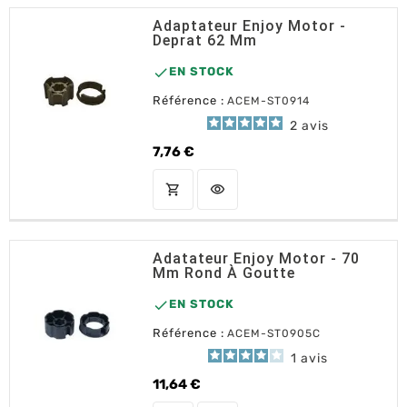
Adaptateur Enjoy Motor -
Deprat 62 Mm

EN STOCK
Référence :
ACEM-ST0914
2
avis
7,76 €
Prix
shopping_cart
visibility
AJOUTER AU PANIER
Adatateur Enjoy Motor - 70
Mm Rond À Goutte

EN STOCK
Référence :
ACEM-ST0905C
1
avis
11,64 €
Prix