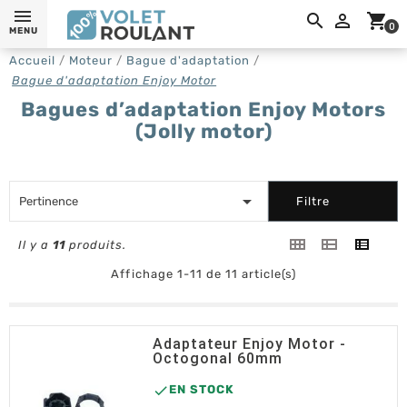
0,

shopping_cart
0
MENU
Accueil
Moteur
Bague d'adaptation
Bague d'adaptation Enjoy Motor
Bagues d’adaptation Enjoy Motors
(Jolly motor)

Pertinence
Filtre
Il y a
11
produits.
Affichage 1-11 de 11 article(s)
Adaptateur Enjoy Motor -
Octogonal 60mm

EN STOCK