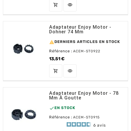
shopping_cart
visibility
AJOUTER AU PANIER
Adaptateur Enjoy Motor -
Dohner 74 Mm

DERNIERS ARTICLES EN STOCK
Référence :
ACEM-ST0922
13,51 €
Prix
shopping_cart
visibility
AJOUTER AU PANIER
Adaptateur Enjoy Motor - 78
Mm À Goutte

EN STOCK
Référence :
ACEM-ST0915
6
avis