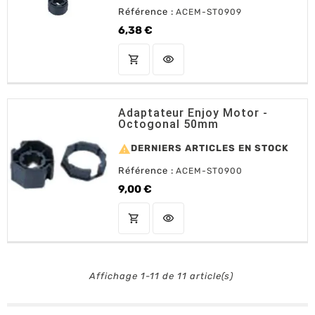
Référence :
ACEM-ST0909
6,38 €
Prix
shopping_cart
visibility
AJOUTER AU PANIER
Adaptateur Enjoy Motor -
Octogonal 50mm

DERNIERS ARTICLES EN STOCK
Référence :
ACEM-ST0900
9,00 €
Prix
shopping_cart
visibility
AJOUTER AU PANIER
Affichage 1-11 de 11 article(s)