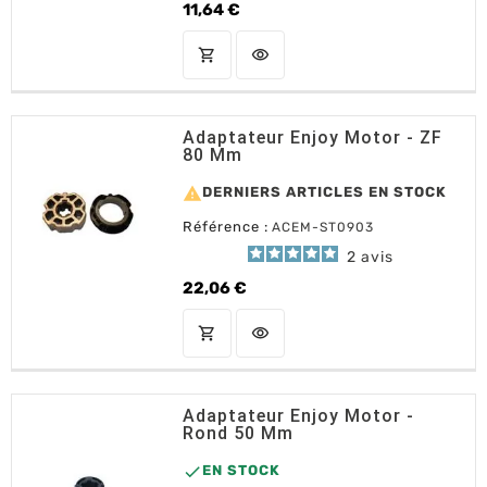
11,64 €
Prix
shopping_cart
visibility
AJOUTER AU PANIER
Adaptateur Enjoy Motor - ZF
80 Mm

DERNIERS ARTICLES EN STOCK
Référence :
ACEM-ST0903
2
avis
22,06 €
Prix
shopping_cart
visibility
AJOUTER AU PANIER
Adaptateur Enjoy Motor -
Rond 50 Mm

EN STOCK