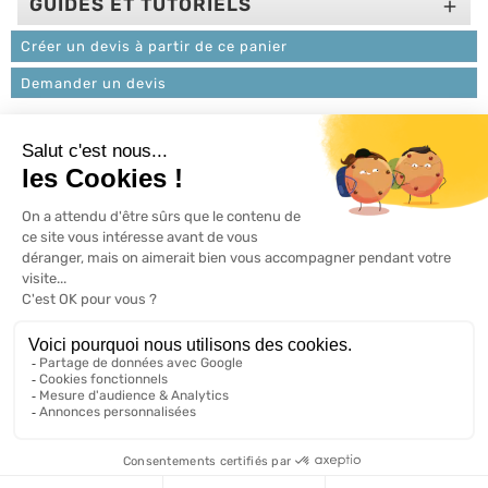
GUIDES ET TUTORIELS

Créer un devis à partir de ce panier
Demander un devis
L'ACTU 100%
VOLET ROULANT

PRODUITS

SERVICES

INFORMATIONS

A propos de 100% volets roulant
FAQ
Avis clients
Conditions générales de vente
Mentions légales
2026 ©, Tous droits réservés