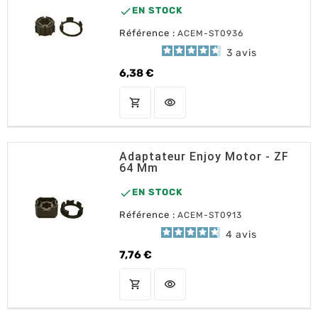

EN STOCK
Référence :
ACEM-ST0936
3
avis
6,38 €
Prix
shopping_cart
visibility
AJOUTER AU PANIER
Adaptateur Enjoy Motor - ZF
64 Mm

EN STOCK
Référence :
ACEM-ST0913
4
avis
7,76 €
Prix
shopping_cart
visibility
AJOUTER AU PANIER