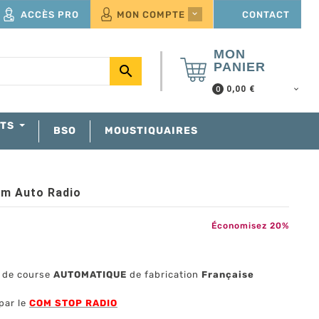
ACCÈS PRO
MON COMPTE
CONTACT

MON
PANIER

0,00 €
0
NTS
BSO
MOUSTIQUAIRES
m Auto Radio
Économisez 20%
 de course
AUTOMATIQUE
de fabrication
Française
par le
COM STOP RADIO