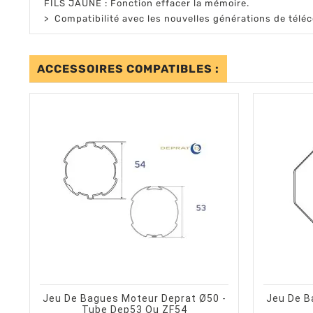
FILS JAUNE : Fonction effacer la mémoire.
> Compatibilité avec les nouvelles générations de tél
ACCESSOIRES COMPATIBLES :
shopping_cart
visibility
AJOUTER AU PANIER
APERÇU RAPIDE
Jeu De Bagues Moteur Deprat Ø50 -
Jeu De B
Tube Dep53 Ou ZF54