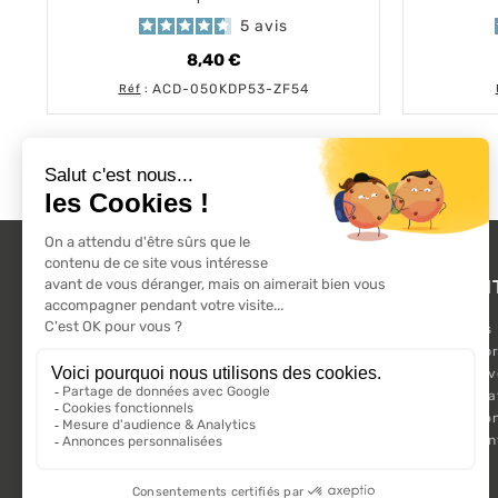
5
avis
8,40 €
Prix
ACD-050KDP53-ZF54
Réf
:
L'ACTU 100%
PRODUI
VOLET ROULANT
Promotions
Suivez-nous sur les réseaux sociaux.
Nouveaux pr
Meilleures 
Kit Motorisa
Motorisatio
Volet roula