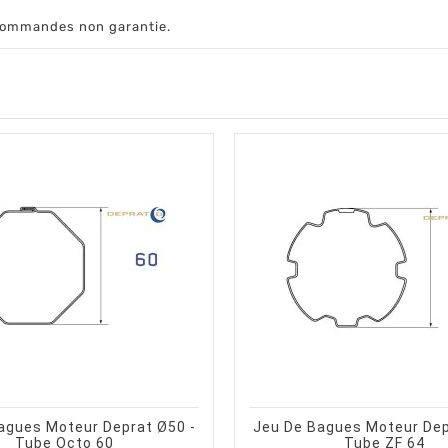
écommandes non garantie.
shopping_cart
shopping_cart
visibility
visibility
AJOUTER AU PANIER
APERÇU RAPIDE
AJOUTER 
AP
agues Moteur Deprat Ø50 -
Jeu De Bagues Moteur Dep
Tube Octo 60
Tube ZF 64