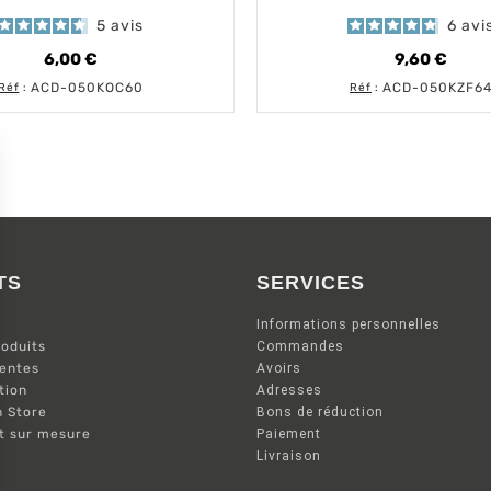
5
avis
6
avi
6,00 €
9,60 €
Prix
Prix
ACD-050KOC60
ACD-050KZF6
Réf
:
Réf
:
TS
SERVICES
Informations personnelles
oduits
Commandes
ventes
Avoirs
tion
Adresses
n Store
Bons de réduction
nt sur mesure
Paiement
Livraison