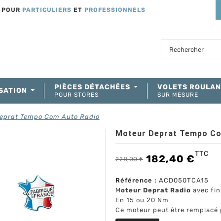
T POUR
PARTICULIERS
ET
PROFESSIONNELS
PIÈCES DÉTACHÉES
VOLETS ROULA
SATION
POUR STORES
SUR MESURE
eprat Tempo Com Auto Radio
Moteur Deprat Tempo Co
TTC
182,40 €
228,00 €
Référence :
ACD050TCA15
M
oteur Deprat Radio
avec fin
En 15 ou 20 Nm
Ce moteur peut être remplacé 