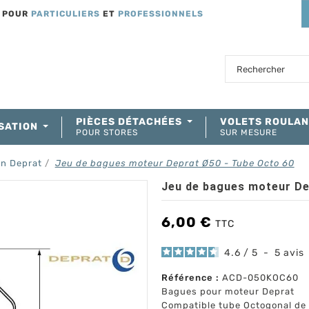
T POUR
PARTICULIERS
ET
PROFESSIONNELS
PIÈCES DÉTACHÉES
VOLETS ROULA
SATION
POUR STORES
SUR MESURE
on Deprat
Jeu de bagues moteur Deprat Ø50 - Tube Octo 60
Jeu de bagues moteur De
6,00 €
TTC
4.6
/
5
-
5
avis
Référence :
ACD-050KOC60
Bagues pour moteur Deprat
Compatible tube Octogonal de