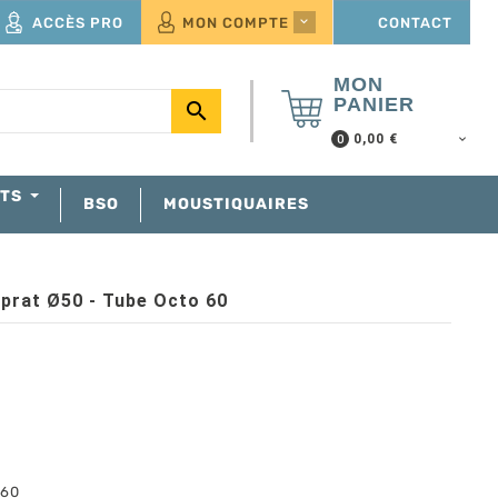
ACCÈS PRO
MON COMPTE
CONTACT

MON
PANIER

0,00 €
0
NTS
BSO
MOUSTIQUAIRES
prat Ø50 - Tube Octo 60
 60