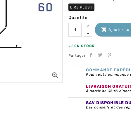
LIRE PLUS
↓
Quantité

Ajouter au

EN STOCK
Partager
COMMANDE EXPÉDI

Pour toute commande pa
LIVRAISON GRATUI
À partir de 350€ d’ach
SAV DISPONIBLE D
Des conseils et des rép