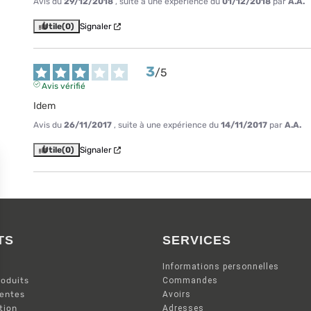
Avis du
29/12/2018
, suite à une expérience du
01/12/2018
par
A.A.
Utile
(0)
Signaler
3
/
5
Avis vérifié
Idem
Avis du
26/11/2017
, suite à une expérience du
14/11/2017
par
A.A.
Utile
(0)
Signaler
TS
SERVICES
Informations personnelles
oduits
Commandes
ventes
Avoirs
tion
Adresses