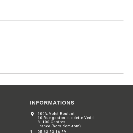
INFORMATIONS

100% Volet Roulant
10 Rue gaston et odette Vedel
81100 Castres
France (hors dom-tom)

05 63 33 16 39