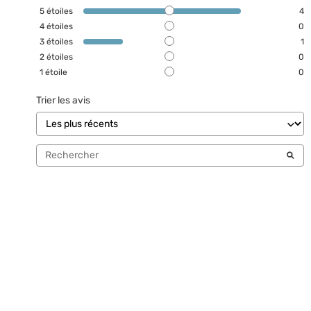
5
étoiles
4
4
étoiles
0
3
étoiles
1
2
étoiles
0
1
étoile
0
Trier les avis