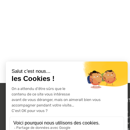
L'ACTU 100%
PRODUI
VOLET ROULANT
Promotions
Suivez-nous sur les réseaux sociaux.
Nouveaux pr
Meilleures 
Kit Motorisa