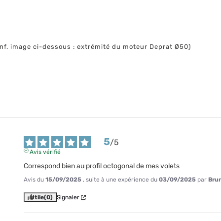
onf. image ci-dessous : extrémité du moteur Deprat Ø50)
5
/
5
Avis vérifié
Correspond bien au profil octogonal de mes volets
Avis du
15/09/2025
, suite à une expérience du
03/09/2025
par
Brun
Utile
(0)
Signaler