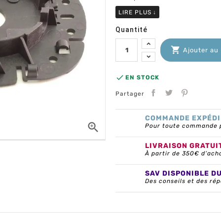
LIRE PLUS
↓
Quantité

Ajouter au

EN STOCK
Partager
COMMANDE EXPÉDI

Pour toute commande pa
LIVRAISON GRATUI
À partir de 350€ d’ach
SAV DISPONIBLE D
Des conseils et des rép