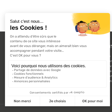
L'ACTU 100%
PRODUI
VOLET ROULANT
Promotions
Suivez-nous sur les réseaux sociaux.
Nouveaux pr
Meilleures 
Kit Motorisa
Motorisatio
Volet roula