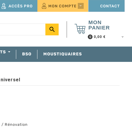
ACCÈS PRO
MON COMPTE
CONTACT

MON
PANIER

0,00 €
0
NTS
BSO
MOUSTIQUAIRES
niversel
e / Rénovation