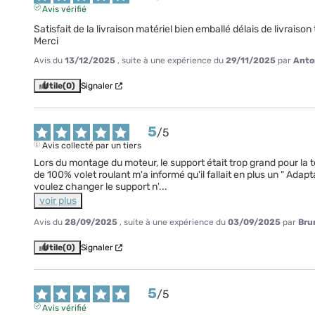
Avis vérifié
Satisfait de la livraison matériel bien emballé délais de livraison 
Merci
Avis du
13/12/2025
, suite à une expérience du
29/11/2025
par
Anton
Utile
(0)
Signaler
5
/
5
Avis collecté par un tiers
Lors du montage du moteur, le support était trop grand pour la tê
de 100% volet roulant m'a informé qu'il fallait en plus un " Ada
voulez changer le support n'
...
voir plus
Avis du
28/09/2025
, suite à une expérience du
03/09/2025
par
Brun
Utile
(0)
Signaler
5
/
5
Avis vérifié