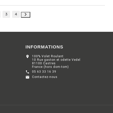
3
4
INFORMATIONS

100% Volet Roulant
10 Rue gaston et odette Vedel
81100 Castres
France (hors dom-tom)

05 63 33 16 39

Contactez-nous