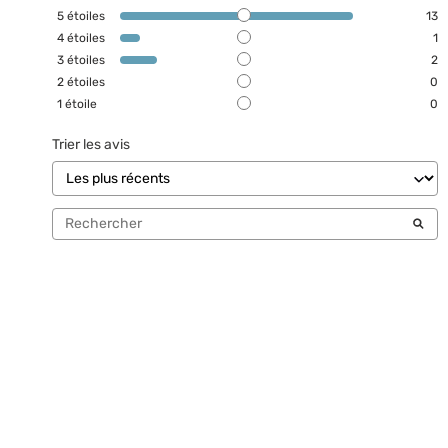
5
étoiles
13
4
étoiles
1
3
étoiles
2
2
étoiles
0
1
étoile
0
Trier les avis