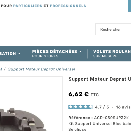
T POUR
PARTICULIERS
ET
PROFESSIONNELS
PIÈCES DÉTACHÉES
VOLETS ROULA
SATION
POUR STORES
SUR MESURE
at
Support Moteur Deprat Universel
Support Moteur Deprat U
6,62 €
TTC
4.7
/
5
-
16
avis
Référence :
ACD-050SUP32K
Kit Support Universel Bloc bai
Se clipse