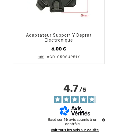
shopping_cart
visibility
AJOUTER AU PANIER
APERÇU RAPIDE
Adaptateur Support Y Deprat
Electronique
6,00 €
Prix
ACD-050SUP51K
Réf
:
4.7
/
5
Basé sur
16
avis soumis à un
contrôle
Voir tous les avis sur ce site