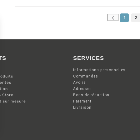
1
2
TS
SERVICES
Informations personnelles
oduits
Commandes
ventes
Avoirs
tion
Adresses
n Store
Bons de réduction
nt sur mesure
Paiement
Livraison