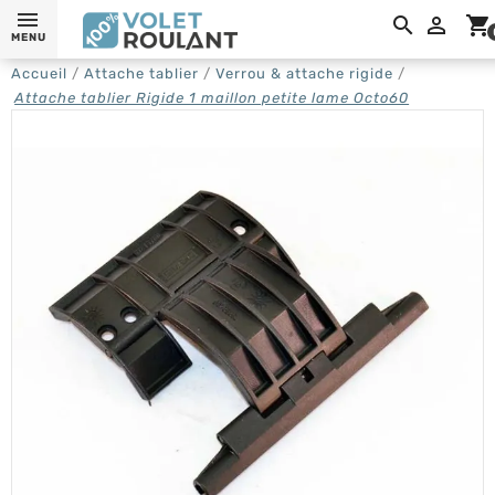

shopping_cart
MENU
Accueil
Attache tablier
Verrou & attache rigide
Attache tablier Rigide 1 maillon petite lame Octo60