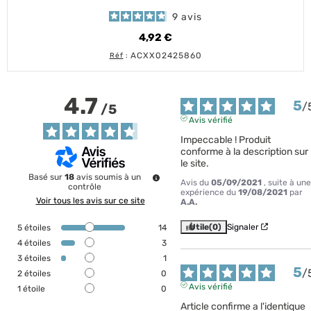
9
avis
4,92 €
Prix
ACXX02425860
Réf
:
4.7
5
/
/
5
Avis vérifié
Impeccable ! Produit 
conforme à la description sur 
le site.
Basé sur
18
avis soumis à un
Avis du
05/09/2021
, suite à une
contrôle
expérience du
19/08/2021
par
Voir tous les avis sur ce site
A.A.
Utile
(0)
Signaler
5
étoiles
14
4
étoiles
3
3
étoiles
1
5
/
2
étoiles
0
Avis vérifié
1
étoile
0
Article confirme a l'identique