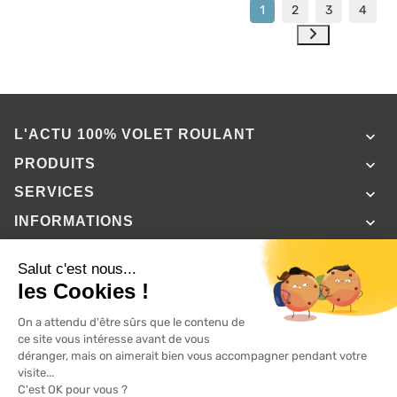
1
2
3
4
L'ACTU 100%
VOLET ROULANT

PRODUITS

SERVICES

INFORMATIONS

A propos de 100% volets roulant
FAQ
Avis clients
Conditions générales de vente
Mentions légales
2026 ©, Tous droits réservés