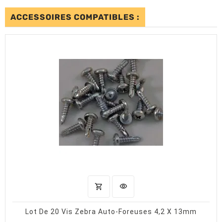
ACCESSOIRES COMPATIBLES :
shopping_cart
visibility
AJOUTER AU PANIER
APERÇU RAPIDE
Lot De 20 Vis Zebra Auto-Foreuses 4,2 X 13mm