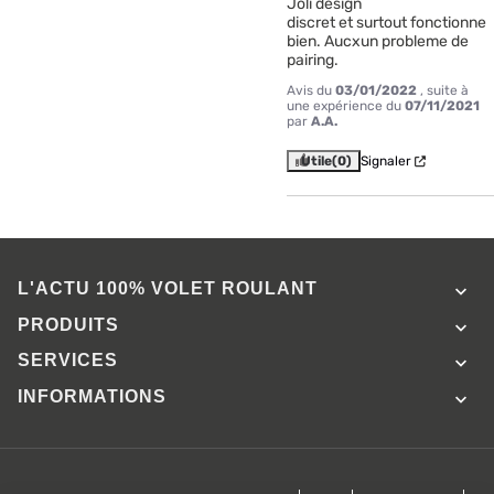
Joli design

discret et surtout fonctionne 
bien. Aucxun probleme de 
pairing.
Avis du
03/01/2022
, suite à
une expérience du
07/11/2021
par
A.A.
Utile
(0)
Signaler
L'ACTU 100%
VOLET ROULANT

PRODUITS

SERVICES

INFORMATIONS
