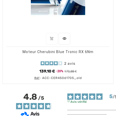
OUT OF STOCK
shopping_cart
visibility
APERÇU RAPIDE
Moteur Cherubini Blue Tronic RX 6Nm
2
avis
139,10 €
173,88 €
-20%
Prix de base
Prix
ACC-CER45061705_old
Réf
:
4.8
5
/
/
5
Avis vérifié
...............................................
......................................