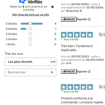
Avis du
05/06/2026
, suite à
Basé sur
5
avis soumis à un
une expérience du
12/05/2026
contrôle
par
Benjamin B.
Voir tous les avis sur ce site
Utile
(0)
Signaler
5
étoiles
4
4
étoiles
1
5
3
étoiles
0
/
2
étoiles
0
Avis vérifié
1
étoile
0
Très bien. Facilement 
duplicable.
Trier les avis
Avis du
20/03/2023
, suite à
une expérience du
06/03/2023
par
A.A.
Utile
(0)
Signaler
5
/
Avis vérifié
Produit conforme à la 
commande. Livraison rapide. 