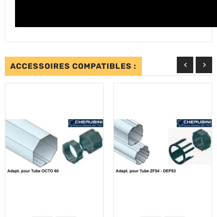


ACCESSOIRES COMPATIBLES :