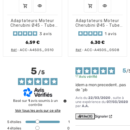
shopping_cart
visibility
shopping_cart
visibility
AJOUTER AU PANIER
APERÇU RAPIDE
AJOUTER AU PANI
APERÇU 
Adaptateurs Moteur
Adaptateurs Moteur
Cherubini Ø45 - Tube
Cherubini Ø45 - Tube
Octo 60
ZF54 / Deprat53
3
avis
1
avis
6,59 €
6,30 €
Prix
Prix
ACC-A4505_0510
ACC-A4505_0508
Réf
:
Réf
:
5
5
/
/
5
Avis vérifié
idem a mon precedent , pas 
de ^pb
Avis du
22/03/2020
, suite à
Basé sur
1
avis soumis à un
une expérience du
07/03/2020
contrôle
par
A.A.
Voir tous les avis sur ce site
Utile
(0)
Signaler
5
étoiles
1
4
étoiles
0