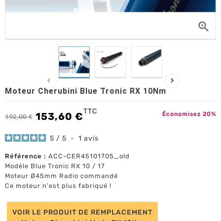



Moteur Cherubini Blue Tronic RX 10Nm
TTC
153,60 €
Économisez 20%
192,00 €
5
/
5
-
1
avis
Référence :
ACC-CER45101705_old
Modèle Blue Tronic RX 10 / 17
Moteur Ø45mm Radio commandé
Ce moteur n'est plus fabriqué !
VOIR LE PRODUIT DE REMPLACEMENT