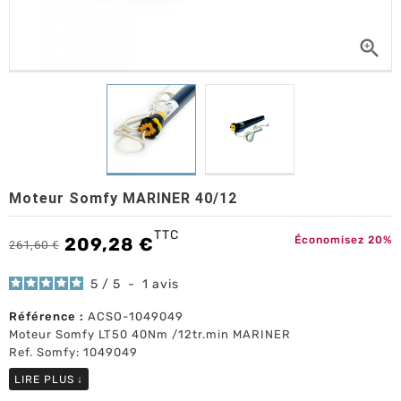

Moteur Somfy MARINER 40/12
TTC
209,28 €
Économisez 20%
261,60 €
5
/
5
-
1
avis
Référence :
ACSO-1049049
Moteur Somfy LT50 40Nm /12tr.min MARINER
Ref. Somfy: 1049049
LIRE PLUS
↓