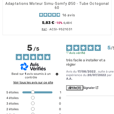
Adaptations Moteur Simu-Somfy Ø50 - Tube Octogonal
60
16
avis
5,83 €
6,48 €
-10%
Prix de base
Prix
ACSI-9521031
Réf
:
5
5
/
/
5
Avis vérifié
très facile a installer et a 
régler
Avis du
17/08/2022
, suite à une
Basé sur
1
avis soumis à un
expérience du
20/07/2022
par
contrôle
A.A.
Voir tous les avis sur ce site
Utile
(0)
Signaler
5
étoiles
1
4
étoiles
0
3
étoiles
0
2
étoiles
0