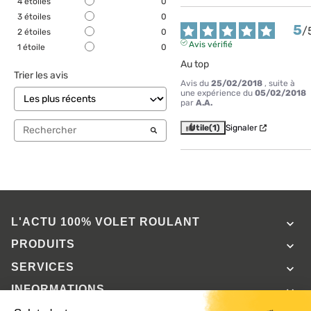
4
étoiles
0
3
étoiles
0
5
/
2
étoiles
0
Avis vérifié
1
étoile
0
Au top
Trier les avis
Avis du
25/02/2018
, suite à
une expérience du
05/02/2018
par
A.A.
Utile
(1)
Signaler
L'ACTU 100%
VOLET ROULANT

PRODUITS

SERVICES

INFORMATIONS
