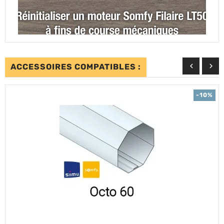


ACCESSOIRES COMPATIBLES :
-10%