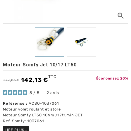

Moteur Somfy Jet 10/17 LT50
TTC
142,13 €
Économisez 20%
177,66 €
5
/
5
-
2
avis
Référence :
ACSO-1037061
Moteur volet roulant et store
Moteur Somfy LT50 10Nm /17tr.min JET
Ref. Somfy: 1037061
LIRE PLUS
↓