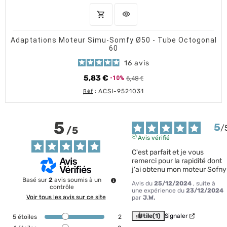
shopping_cart
visibility
AJOUTER AU PANIER
APERÇU RAPIDE
Adaptations Moteur Simu-Somfy Ø50 - Tube Octogonal
60
16
avis
5,83 €
6,48 €
-10%
Prix de base
Prix
ACSI-9521031
Réf
:
5
5
/
/
5
Avis vérifié
C'est parfait et je vous 
remerci pour la rapidité dont 
j'ai obtenu mon moteur Sofny
Basé sur
2
avis soumis à un
Avis du
25/12/2024
, suite à
contrôle
une expérience du
23/12/2024
Voir tous les avis sur ce site
par
J.W.
Utile
(1)
Signaler
5
étoiles
2