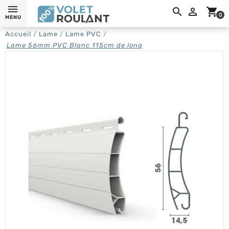
0,

shopping_cart
0
MENU
Accueil
Lame
Lame PVC
Lame 56mm PVC Blanc 115cm de long