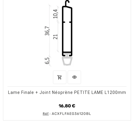
shopping_cart
visibility
AJOUTER AU PANIER
APERÇU RAPIDE
Lame Finale + Joint Néoprène PETITE LAME L1200mm
16,80 €
Prix
ACXFLFAEG36120BL
Réf
: