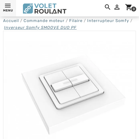
0,

shopping_cart
0
MENU
Accueil
Commande moteur
Filaire
Interrupteur Somfy
Inverseur Somfy SMOOVE DUO PF