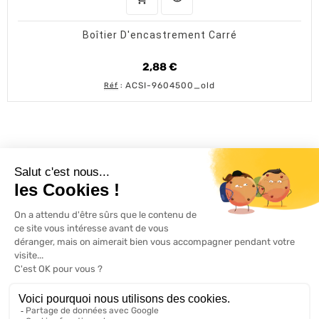
Boîtier D'encastrement Carré
2,88 €
Prix
ACSI-9604500_old
Réf
:
L'ACTU 100%
VOLET ROULANT

PRODUITS

SERVICES

INFORMATIONS
