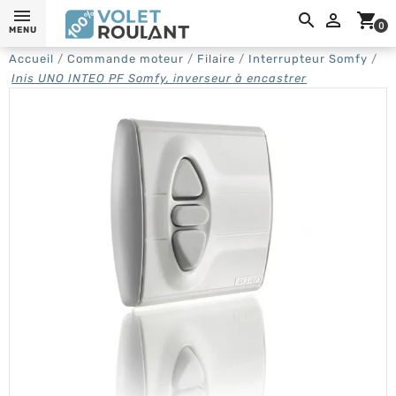
0,

shopping_cart
0
MENU
Accueil
Commande moteur
Filaire
Interrupteur Somfy
Inis UNO INTEO PF Somfy, inverseur à encastrer