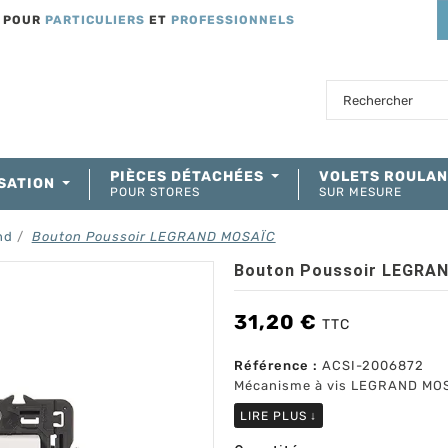
T POUR
PARTICULIERS
ET
PROFESSIONNELS
PIÈCES DÉTACHÉES
VOLETS ROULA
SATION
POUR STORES
SUR MESURE
nd
Bouton Poussoir LEGRAND MOSAÏC
Bouton Poussoir LEGRA
31,20 €
TTC
Référence :
ACSI-2006872
Mécanisme à vis LEGRAND MO
LIRE PLUS
↓