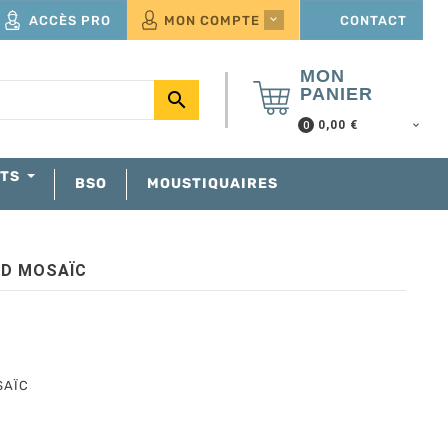
ACCÈS PRO
MON COMPTE
CONTACT

MON
PANIER

0,00 €
0
NTS
BSO
MOUSTIQUAIRES
ND MOSAÏC
SAÏC