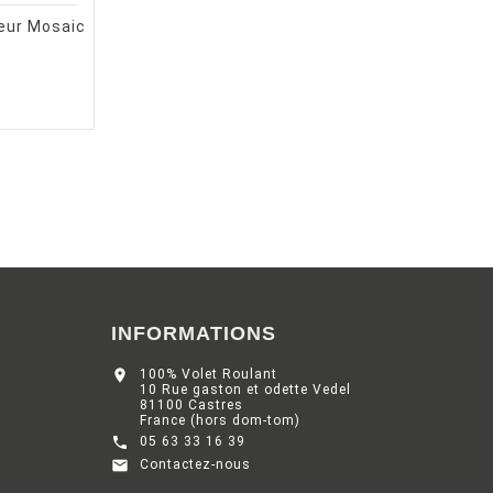
seur Mosaic
INFORMATIONS

100% Volet Roulant
10 Rue gaston et odette Vedel
81100 Castres
France (hors dom-tom)

05 63 33 16 39

Contactez-nous