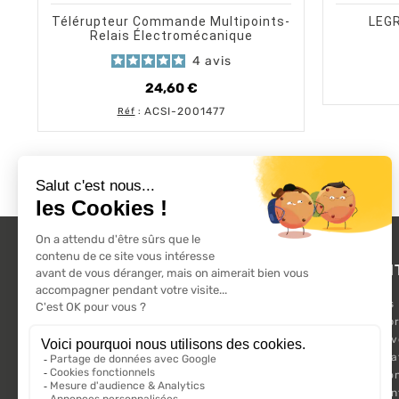
Télérupteur Commande Multipoints-
LEG
Relais Électromécanique
4
avis
24,60 €
Prix
ACSI-2001477
Réf
:
L'ACTU 100%
PRODUI
VOLET ROULANT
Promotions
Suivez-nous sur les réseaux sociaux.
Nouveaux pr
Meilleures 
Kit Motorisa
Motorisatio
Volet roula