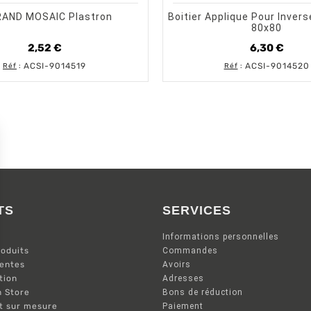
RAND MOSAIC Plastron
Boitier Applique Pour Inver
80x80
2,52 €
6,30 €
Prix
Prix
ACSI-9014519
ACSI-9014520
Réf
:
Réf
:
TS
SERVICES
Informations personnelles
oduits
Commandes
ventes
Avoirs
tion
Adresses
n Store
Bons de réduction
nt sur mesure
Paiement