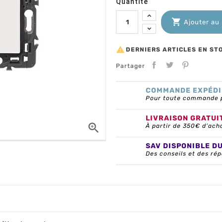
Quantité

Ajouter au

DERNIERS ARTICLES EN ST
Partager
COMMANDE EXPÉDI
Pour toute commande pa
LIVRAISON GRATUI

À partir de 350€ d’ach
SAV DISPONIBLE D
Des conseils et des rép