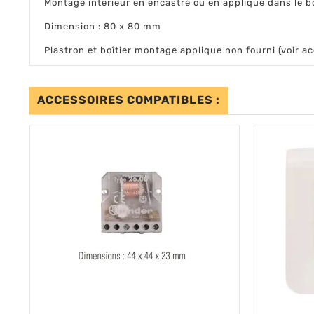
Montage intérieur en encastré ou en applique dans le b
Dimension : 80 x 80 mm
Plastron et boîtier montage applique non fourni (voir a
ACCESSOIRES COMPATIBLES :
shopping_cart
visibility
AJOUTER AU PANIER
APERÇU RAPIDE