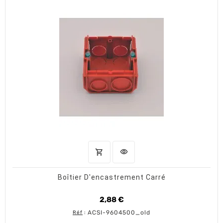
shopping_cart
visibility
AJOUTER AU PANIER
APERÇU RAPIDE
Boîtier D'encastrement Carré
2,88 €
Prix
ACSI-9604500_old
Réf
: