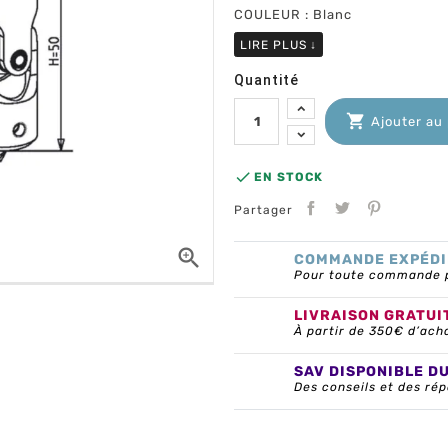
COULEUR : Blanc
LIRE PLUS
↓
Quantité

Ajouter au

EN STOCK
Partager

COMMANDE EXPÉDI
Pour toute commande pa
LIVRAISON GRATUI
À partir de 350€ d’ach
SAV DISPONIBLE D
Des conseils et des rép