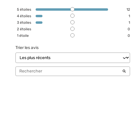
5
étoiles
12
4
étoiles
1
3
étoiles
1
2
étoiles
0
1
étoile
0
Trier les avis