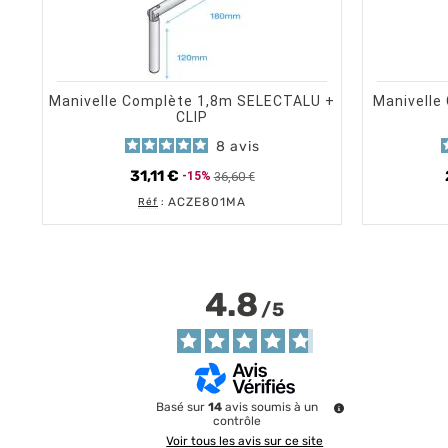
shopping_cart
visibility
AJOUTER AU PANIER
APERÇU RAPIDE
Manivelle Complète 1,8m SELECTALU +
Manivelle
CLIP
8
avis
31,11 €
36,60 €
-15%
Prix de base
Prix
ACZE801MA
Réf
:
4.8
/
5
Basé sur
14
avis soumis à un
contrôle
Voir tous les avis sur ce site