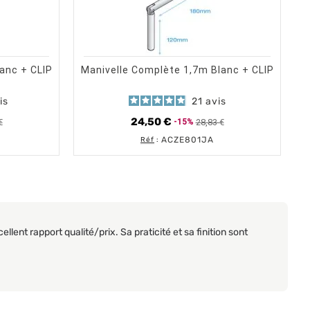
OUT OF STOCK
shopping_cart
visibility
AU PANIER
ERÇU RAPIDE
APERÇU RAPIDE
anc + CLIP
Manivelle Complète 1,7m Blanc + CLIP
is
21
avis
24,50 €
€
28,83 €
-15%
base
Prix de base
Prix
ACZE801JA
Réf
:
ellent rapport qualité/prix. Sa praticité et sa finition sont