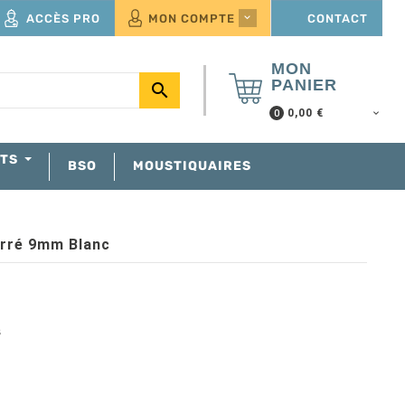
ACCÈS PRO
MON COMPTE
CONTACT

MON
PANIER

0,00 €
0
NTS
BSO
MOUSTIQUAIRES
arré 9mm Blanc
s