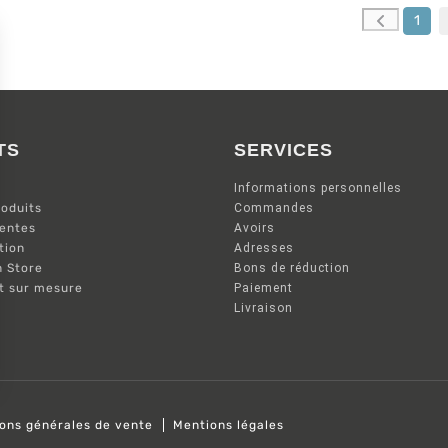
1
TS
SERVICES
Informations personnelles
oduits
Commandes
ventes
Avoirs
tion
Adresses
n Store
Bons de réduction
nt sur mesure
Paiement
Livraison
ions générales de vente
Mentions légales