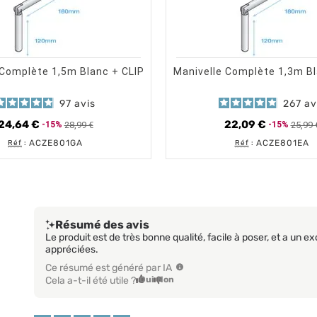
shopping_cart
shopping_cart
visibility
visibility
AJOUTER AU PANIER
APERÇU RAPIDE
AJOUTER 
AP
 Complète 1,5m Blanc + CLIP
Manivelle Complète 1,3m Bl
97
avis
267
av
24,64 €
22,09 €
28,99 €
25,99 
-15%
-15%
Prix de base
Prix
Prix de 
Prix
ACZE801GA
ACZE801EA
Réf
:
Réf
:
Résumé des avis
Le produit est de très bonne qualité, facile à poser, et a un exc
appréciées.
Ce résumé est généré par IA
Cela a-t-il été utile ?
Oui
Non