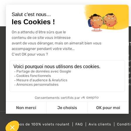
L'ACTU 100%
PRODUI
VOLET ROULANT
Promotions
Suivez-nous sur les réseaux sociaux.
Nouveaux pr
Meilleures 
Kit Motorisa
Motorisatio
Volet roula
A propos de 100% volets roulant
FAQ
Avis clients
Condit