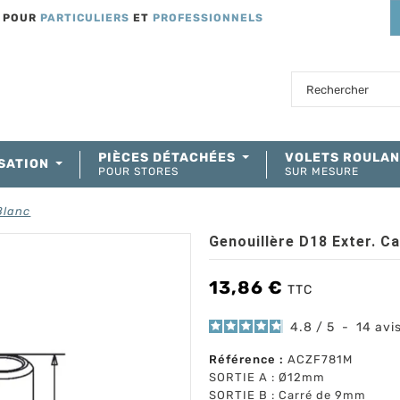
T POUR
PARTICULIERS
ET
PROFESSIONNELS
PIÈCES DÉTACHÉES
VOLETS ROULA
SATION
POUR STORES
SUR MESURE
Blanc
Genouillère D18 Exter. C
13,86 €
TTC
4.8
/
5
-
14
avi
Référence :
ACZF781M
SORTIE A : Ø12mm
SORTIE B : Carré de 9mm