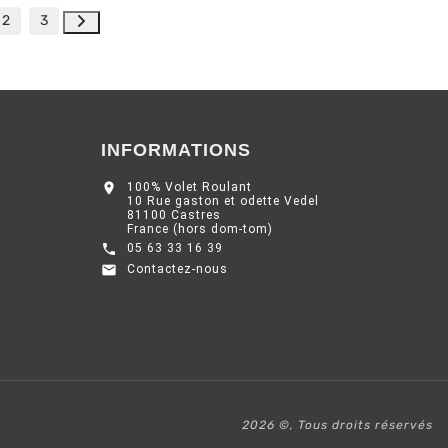
2
3
INFORMATIONS

100% Volet Roulant
10 Rue gaston et odette Vedel
81100 Castres
France (hors dom-tom)

05 63 33 16 39

Contactez-nous
2026 ©, Tous droits réservés