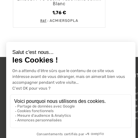
Blanc
1,76 €
Prix
ACMIER50PLA
Réf
:
L'ACTU 100%
PRODUI
VOLET ROULANT
Promotions
Suivez-nous sur les réseaux sociaux.
Nouveaux pr
Meilleures 
Kit Motorisa
Motorisatio
Volet roula