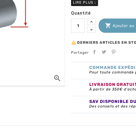
LIRE PLUS
↓
Quantité

Ajouter au

DERNIERS ARTICLES EN ST
Partager
COMMANDE EXPÉDI
Pour toute commande pa

LIVRAISON GRATUI
À partir de 350€ d’ach
SAV DISPONIBLE D
Des conseils et des rép