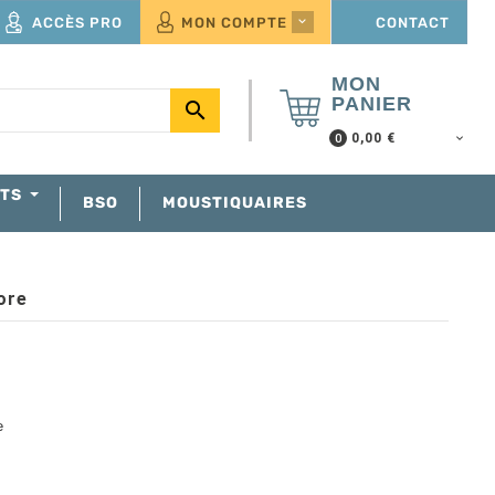
ACCÈS PRO
MON COMPTE
CONTACT

MON
PANIER

0,00 €
0
NTS
BSO
MOUSTIQUAIRES
ore
e