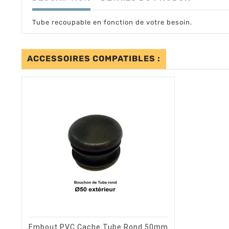
Tube recoupable en fonction de votre besoin.
ACCESSOIRES COMPATIBLES :
shopping_cart
visibility
AJOUTER AU PANIER
APERÇU RAPIDE
Embout PVC Cache Tube Rond 50mm