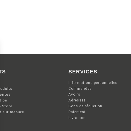
TS
SERVICES
Informations personnelles
oduits
Commandes
ventes
Avoirs
tion
Adresses
n Store
Bons de réduction
nt sur mesure
Paiement
Livraison