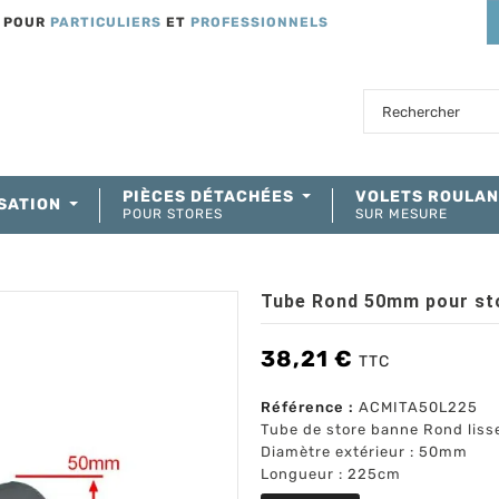
T POUR
PARTICULIERS
ET
PROFESSIONNELS
PIÈCES DÉTACHÉES
VOLETS ROULA
SATION
POUR STORES
SUR MESURE
Tube Rond 50mm pour st
38,21 €
TTC
Référence :
ACMITA50L225
Tube de store banne Rond liss
Diamètre extérieur : 50mm
Longueur : 225cm