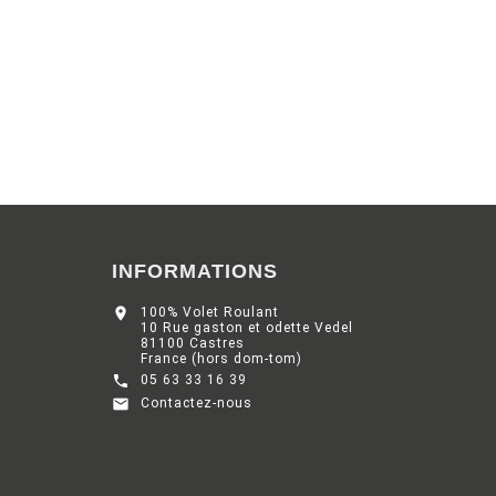
INFORMATIONS

100% Volet Roulant
10 Rue gaston et odette Vedel
81100 Castres
France (hors dom-tom)

05 63 33 16 39

Contactez-nous