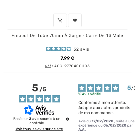
shopping_cart
visibility
AJOUTER AU PANIER
APERÇU RAPIDE
Embout De Tube 70mm À Gorge - Carré De 13 Mâle
52
avis
7,99 €
Prix
ACC-977040CH05
Réf
:
5
5
/
/
5
Avis vérifié
Conforme à mon attente. 
Adapté aux autres produits 
de ma commande.
Basé sur
2
avis soumis à un
Avis du
17/02/2020
, suite à une
contrôle
expérience du
06/02/2020
par
Voir tous les avis sur ce site
A.A.