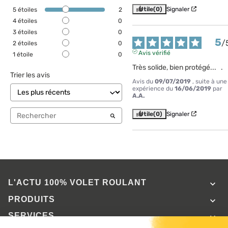
Utile
(0)
Signaler
5
étoiles
2
4
étoiles
0
3
étoiles
0
5
/
2
étoiles
0
Avis vérifié
1
étoile
0
Très solide, bien protégé...   .
Trier les avis
Avis du
09/07/2019
, suite à une
expérience du
16/06/2019
par
A.A.
Utile
(0)
Signaler
L'ACTU 100%
VOLET ROULANT

PRODUITS

SERVICES
