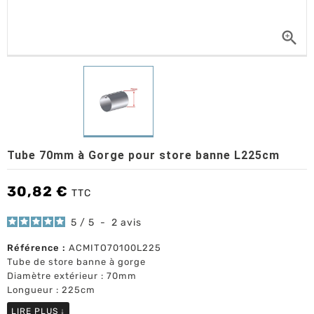

Tube 70mm à Gorge pour store banne L225cm
30,82 €
TTC
5
/
5
-
2
avis
Référence :
ACMITO70100L225
Tube de store banne à gorge
Diamètre extérieur : 70mm
Longueur : 225cm
LIRE PLUS
↓