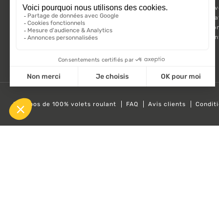
Meilleures 
Kit Motorisa
Motorisatio
Volet roula
A propos de 100% volets roulant
FAQ
Avis clients
Condit