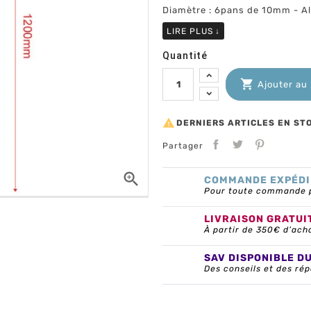
Diamètre : 6pans de 10mm - A
LIRE PLUS
↓
Quantité

Ajouter au

DERNIERS ARTICLES EN ST
Partager

COMMANDE EXPÉDI
Pour toute commande pa
LIVRAISON GRATUI
À partir de 350€ d’ach
SAV DISPONIBLE D
Des conseils et des rép