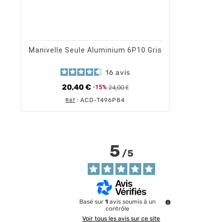
shopping_cart
visibility
AJOUTER AU PANIER
APERÇU RAPIDE
Manivelle Seule Aluminium 6P10 Gris
16
avis
20,40 €
24,00 €
-15%
Prix de base
Prix
ACD-T496P84
Réf
:
5
/
5
Basé sur
1
avis soumis à un
contrôle
Voir tous les avis sur ce site