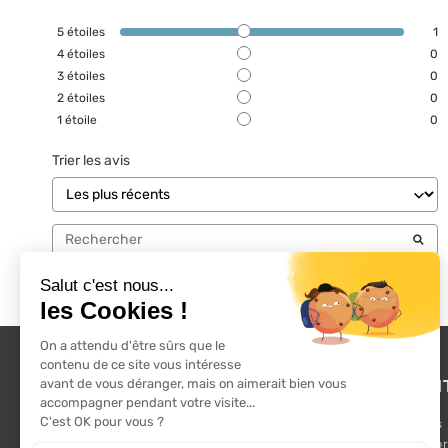
5
étoiles
1
4
étoiles
0
3
étoiles
0
2
étoiles
0
1
étoile
0
Trier les avis
L'ACTU 100%
PRODUI
VOLET ROULANT
Promotions
Suivez-nous sur les réseaux sociaux.
Nouveaux pr