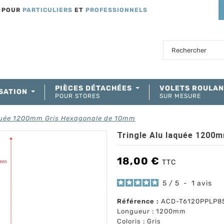
T POUR
PARTICULIERS
ET
PROFESSIONNELS
PIÈCES DÉTACHÉES
VOLETS ROULA
SATION
POUR STORES
SUR MESURE
aquée 1200mm Gris Hexagonale de 10mm
Tringle Alu laquée 1200
18,00 €
TTC
5
/
5
-
1
avis
Référence :
ACD-T6120PPLP8
Longueur : 1200mm
Coloris : Gris