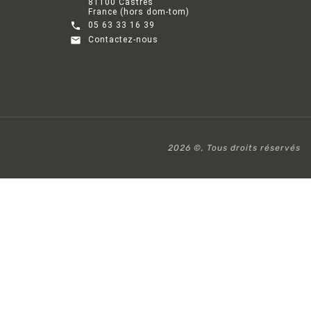
81100 Castres
France (hors dom-tom)

05 63 33 16 39

Contactez-nous
2026 ©, Tous droits réservés