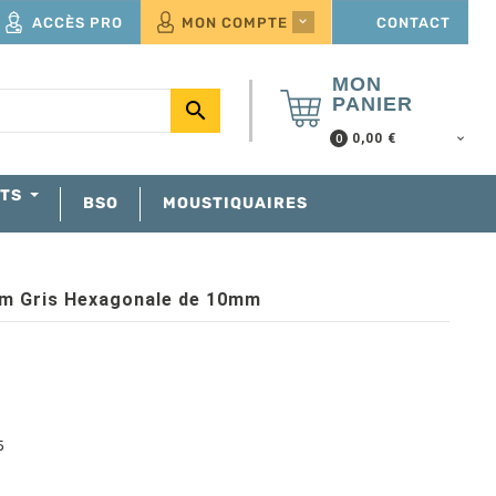
ACCÈS PRO
MON COMPTE
CONTACT

MON
PANIER

0,00 €
0
NTS
BSO
MOUSTIQUAIRES
mm Gris Hexagonale de 10mm
5