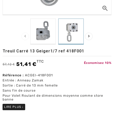



Treuil Carré 13 Geiger1/7 ref 418F001
TTC
51,41 €
Économisez 10%
57,12 €
Référence :
ACGEI-418F001
Entrée : Anneau Zamak
Sortie : Carré de 13 mm femelle
Sans fin de course
Pour Volet Roulant de dimensions moyenne comme store
banne
LIRE PLUS
↓