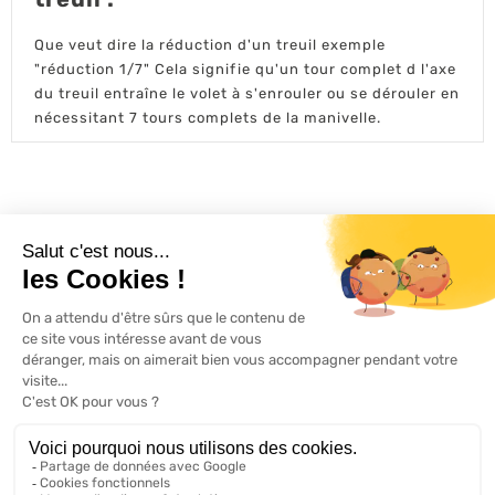
Que veut dire la réduction d'un treuil exemple
"réduction 1/7" Cela signifie qu'un tour complet d l'axe
du treuil entraîne le volet à s'enrouler ou se dérouler en
nécessitant 7 tours complets de la manivelle.
L'ACTU 100%
VOLET ROULANT

PRODUITS

SERVICES

INFORMATIONS

A propos de 100% volets roulant
FAQ
Avis clients