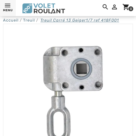
0,

shopping_cart
0
MENU
Accueil
Treuil
Treuil Carré 13 Geiger1/7 ref 418F001