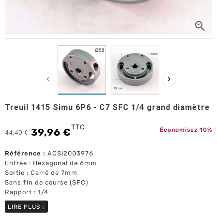



Treuil 1415 Simu 6P6 - C7 SFC 1/4 grand diamètre
TTC
39,96 €
Économisez 10%
44,40 €
Référence :
ACSi2003976
Entrée : Hexagonal de 6mm
Sortie : Carré de 7mm
Sans fin de course (SFC)
Rapport : 1/4
LIRE PLUS
↓