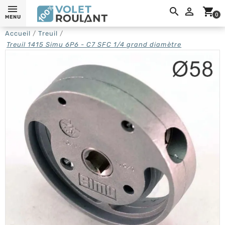
0,

shopping_cart
0
MENU
Accueil
Treuil
Treuil 1415 Simu 6P6 - C7 SFC 1/4 grand diamètre