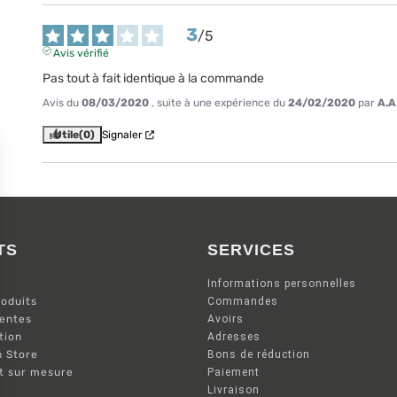
3
/
5
Avis vérifié
Pas tout à fait identique à la commande
Avis du
08/03/2020
, suite à une expérience du
24/02/2020
par
A.A
Utile
(0)
Signaler
TS
SERVICES
Informations personnelles
oduits
Commandes
ventes
Avoirs
tion
Adresses
n Store
Bons de réduction
nt sur mesure
Paiement
Livraison