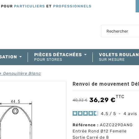
T POUR
PARTICULIERS
ET
PROFESSIONNELS
PIÈCES DÉTACHÉES
VOLETS ROULA
SATION
POUR STORES
SUR MESURE
 Genouillère Blanc
Renvoi de mouvement Déb
TTC
36,29 €
40,32 €
4.5
/
5
-
4
avis
Référence :
ACZC229DANG
Entrée Rond Ø12 Femelle
Sortie Carré de 8