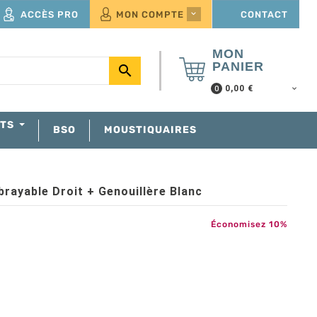
ACCÈS PRO
MON COMPTE
CONTACT

MON
PANIER

0,00 €
0
NTS
BSO
MOUSTIQUAIRES
rayable Droit + Genouillère Blanc
Économisez 10%