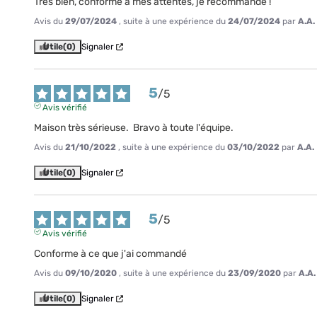
Très bien, conforme à mes attentes, je recommande !
Avis du
29/07/2024
, suite à une expérience du
24/07/2024
par
A.A.
Utile
(0)
Signaler
5
/
5
Avis vérifié
Maison très sérieuse.  Bravo à toute l'équipe.
Avis du
21/10/2022
, suite à une expérience du
03/10/2022
par
A.A.
Utile
(0)
Signaler
5
/
5
Avis vérifié
Conforme à ce que j'ai commandé
Avis du
09/10/2020
, suite à une expérience du
23/09/2020
par
A.A.
Utile
(0)
Signaler