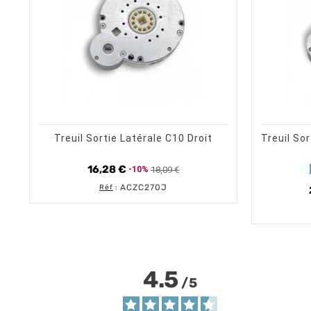
shopping_cart
visibility
AJOUTER AU PANIER
APERÇU RAPIDE
Treuil Sortie Latérale C10 Droit
Treuil Sor
16,28 €
18,09 €
-10%
Prix de base
Prix
ACZC270J
Réf
:
4.5
/
5