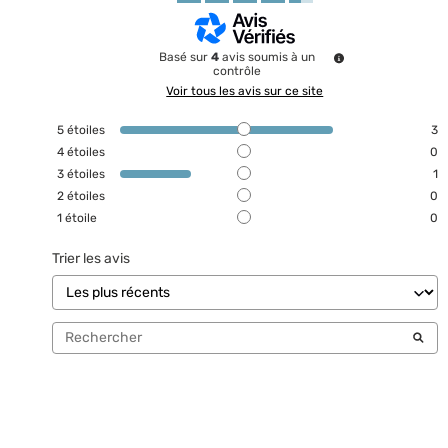
Basé sur
4
avis soumis à un
contrôle
Voir tous les avis sur ce site
5
étoiles
3
4
étoiles
0
3
étoiles
1
2
étoiles
0
1
étoile
0
Trier les avis