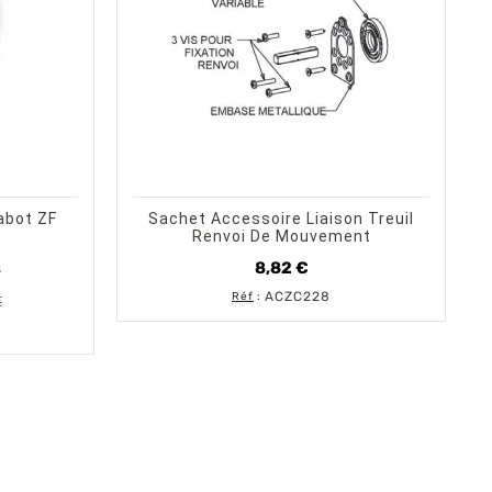
trending_flat
visibility
AU PANIER
ERÇU RAPIDE
CHOISIR UNE OPTION
APERÇU RAPIDE
rabot ZF
Sachet Accessoire Liaison Treuil
Renvoi De Mouvement
8,82 €
s
Prix
ACZC228
Réf
:
€
base