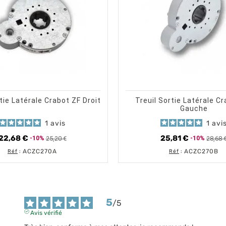
shopping_cart
shopping_cart
visibility
visibility
AJOUTER AU PANIER
APERÇU RAPIDE
AJOUTER 
AP
tie Latérale Crabot ZF Droit
Treuil Sortie Latérale C
Gauche
1
avis
1
avi
22,68 €
25,81 €
25,20 €
28,68 
-10%
-10%
Prix de base
Prix
Prix de 
Prix
ACZC270A
ACZC270B
Réf
:
Réf
:
5
/
5
Avis vérifié