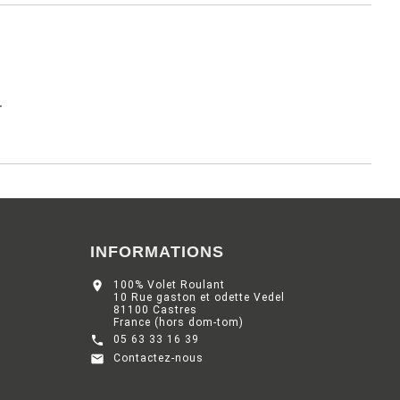
.
INFORMATIONS

100% Volet Roulant
10 Rue gaston et odette Vedel
81100 Castres
France (hors dom-tom)

05 63 33 16 39

Contactez-nous