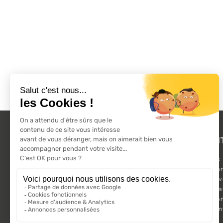
L'ACTU 100%
PRODUI
VOLET ROULANT
Promotions
Suivez-nous sur les réseaux sociaux.
Nouveaux pr
Meilleures 
Kit Motorisa
Motorisatio
Volet roula