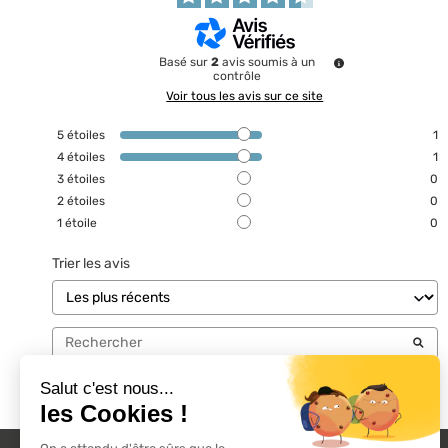
Basé sur
2
avis soumis à un
contrôle
Voir tous les avis sur ce site
5
étoiles
1
4
étoiles
1
3
étoiles
0
2
étoiles
0
1
étoile
0
Trier les avis