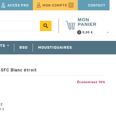
ACCÈS PRO
MON COMPTE
CONTACT

MON
PANIER

0,00 €
0
NTS
BSO
MOUSTIQUAIRES
1 SFC Blanc étroit
Économisez 10%
02
7:1