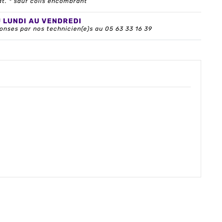
at. * sauf colis encombrant
U LUNDI AU VENDREDI
onses par nos technicien(e)s au 05 63 33 16 39