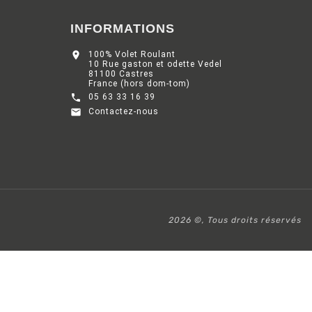
INFORMATIONS

100% Volet Roulant
10 Rue gaston et odette Vedel
81100 Castres
France (hors dom-tom)

05 63 33 16 39

Contactez-nous
2026 ©, Tous droits réservés