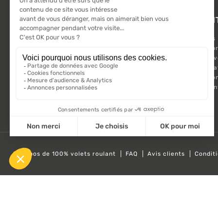
L'ACTU 100%
PRODUI
VOLET ROULANT
Promotions
Suivez-nous sur les réseaux sociaux.
Nouveaux pr
Meilleures 
Kit Motorisa
Motorisatio
Volet roula
A propos de 100% volets roulant
FAQ
Avis clients
Condit