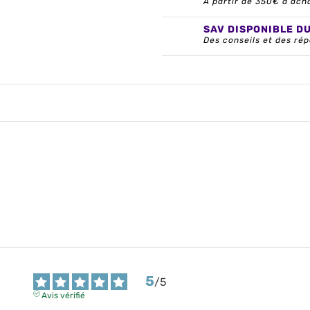
À partir de 350€ d’ach
SAV DISPONIBLE D
Des conseils et des rép
5
/
5
Avis vérifié