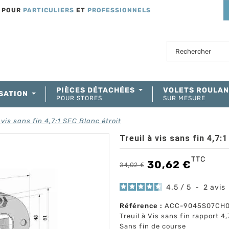
T POUR
PARTICULIERS
ET
PROFESSIONNELS
PIÈCES DÉTACHÉES
VOLETS ROULA
SATION
POUR STORES
SUR MESURE
 vis sans fin 4,7:1 SFC Blanc étroit
Treuil à vis sans fin 4,7:
TTC
30,62 €
34,02 €
4.5
/
5
-
2
avis
Référence :
ACC-9045S07CH
Treuil à Vis sans fin rapport 4,
Sans fin de course