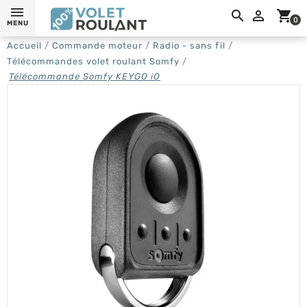
0,

shopping_cart
0
MENU
Accueil
Commande moteur
Radio - sans fil
Télécommandes volet roulant Somfy
Télécommande Somfy KEYGO iO