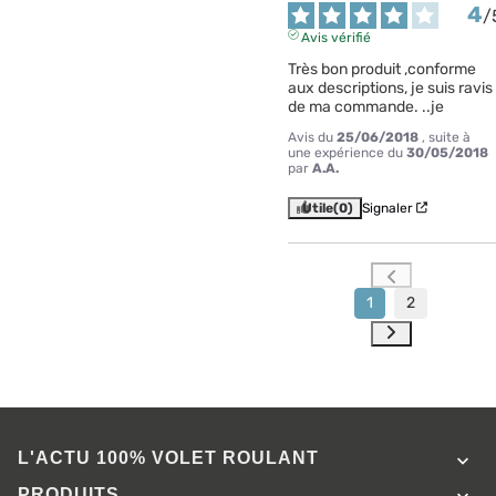
4
/
Avis vérifié
Très bon produit ,conforme 
aux descriptions, je suis ravis 
de ma commande. ..je
Avis du
25/06/2018
, suite à
une expérience du
30/05/2018
par
A.A.
Utile
(0)
Signaler
1
2
L'ACTU 100%
VOLET ROULANT

PRODUITS