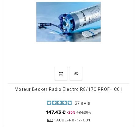
shopping_cart
visibility
AJOUTER AU PANIER
APERÇU RAPIDE
Moteur Becker Radio Electro R8/17C PROF+ C01
37
avis
147,43 €
184,29 €
-20%
Prix de base
Prix
ACBE-R8-17-C01
Réf
: