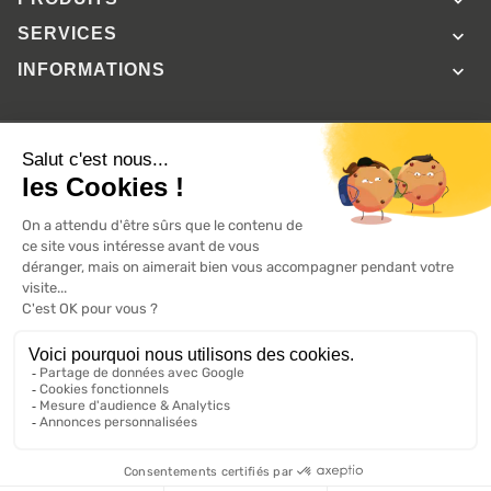

SERVICES

INFORMATIONS

A propos de 100% volets roulant
FAQ
Avis clients
Conditions générales de vente
Mentions légales
2026 ©, Tous droits réservés