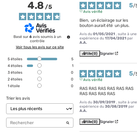
4.8
5
/
/
5
Avis vérifié
Bien,  un éclairage sur les 
bouton aurait été  un plus.
Avis du
01/05/2021
, suite à une
Basé sur
6
avis soumis à un
expérience du
17/04/2021
par
contrôle
A.A.
Voir tous les avis sur ce site
Utile
(0)
Signaler
5
étoiles
5
4
étoiles
1
5
3
étoiles
0
/
2
étoiles
0
Avis vérifié
1
étoile
0
RAS RAS RAS RAS RAS RAS 
RAS RAS RAS RAS
Trier les avis
Avis du
30/09/2019
, suite à une
expérience du
30/08/2019
par
A.A.
Utile
(0)
Signaler