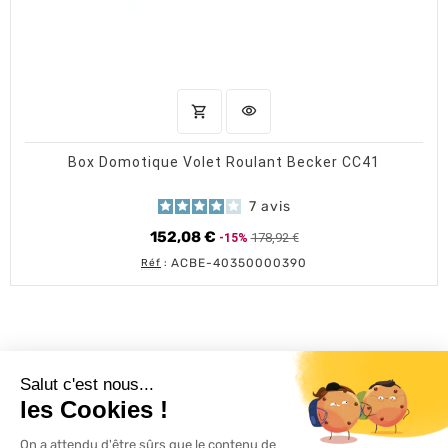
shopping_cart
visibility
AJOUTER AU PANIER
APERÇU RAPIDE
Box Domotique Volet Roulant Becker CC41
7
avis
152,08 €
178,92 €
-15%
Prix
Prix
de
ACBE-40350000390
Réf
:
base
L'ACTU 100%
VOLET ROULANT

PRODUITS
