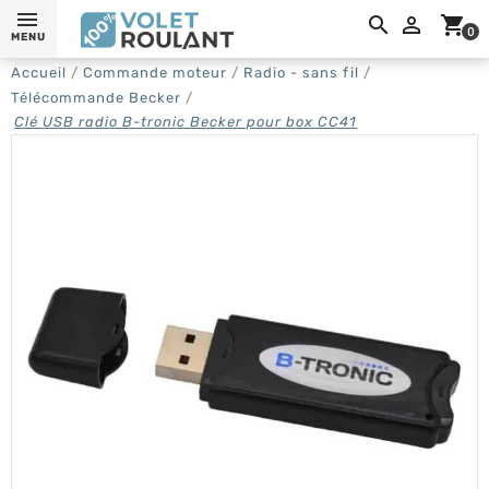
0,

shopping_cart
0
MENU
Accueil
Commande moteur
Radio - sans fil
Télécommande Becker
Clé USB radio B-tronic Becker pour box CC41