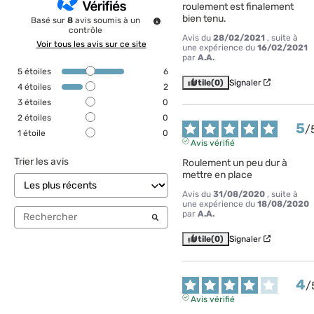
roulement est finalement 
bien tenu.
Basé sur
8
avis soumis à un
contrôle
Avis du
28/02/2021
, suite à
Voir tous les avis sur ce site
une expérience du
16/02/2021
par
A.A.
5
étoiles
6
Utile
(0)
Signaler
4
étoiles
2
3
étoiles
0
2
étoiles
0
5
/
1
étoile
0
Avis vérifié
Trier les avis
Roulement un peu dur à 
mettre en place
Avis du
31/08/2020
, suite à
une expérience du
18/08/2020
par
A.A.
Utile
(0)
Signaler
4
/
Avis vérifié