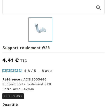

Support roulement Ø28
4,41 €
TTC
4.8
/
5
-
8
avis
Référence :
ACSI2003446
Support porte roulement Ø28
Entre-axes : 42mm
LIRE PLUS
↓
Quantité