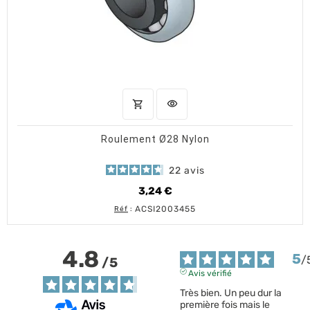
shopping_cart
visibility
AJOUTER AU PANIER
APERÇU RAPIDE
Roulement Ø28 Nylon
22
avis
3,24 €
Prix
ACSI2003455
Réf
:
4.8
5
/
/
5
Avis vérifié
Très bien. Un peu dur la 
première fois mais le 