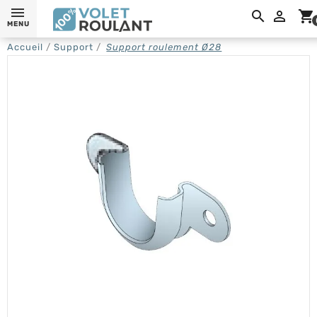

shopping_cart
MENU
Accueil
Support
Support roulement Ø28