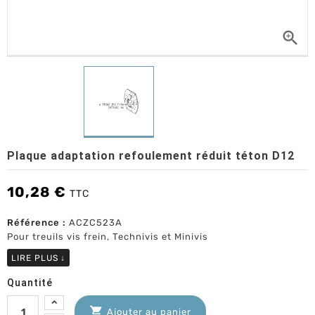

Plaque adaptation refoulement réduit téton D12
10,28 €
TTC
Référence :
ACZC523A
Pour treuils vis frein, Technivis et Minivis
LIRE PLUS
↓
Quantité

Ajouter au panier