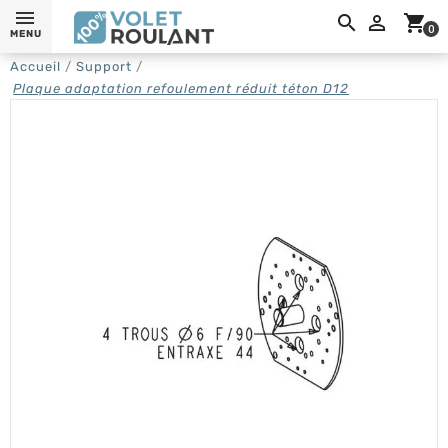
0,

shopping_cart
0
MENU
Accueil
Support
Plaque adaptation refoulement réduit téton D12