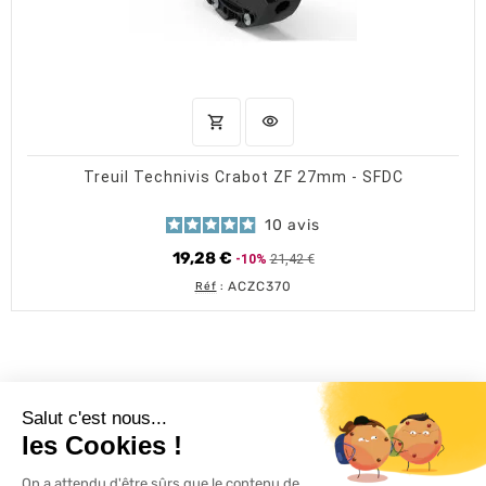
shopping_cart
visibility
AJOUTER AU PANIER
APERÇU RAPIDE
Treuil Technivis Crabot ZF 27mm - SFDC
10
avis
19,28 €
21,42 €
-10%
Prix
Prix
de
ACZC370
Réf
:
base
L'ACTU 100%
VOLET ROULANT

PRODUITS
