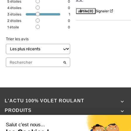
A.A.
5
étoiles
0
4
étoiles
0
Utile
(0)
Signaler
3
étoiles
1
2
étoiles
0
1
étoile
0
Trier les avis
L'ACTU 100%
VOLET ROULANT

PRODUITS

SERVICES

INFORMATIONS
