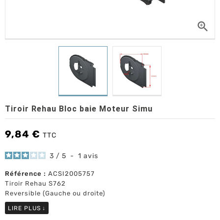

Tiroir Rehau Bloc baie Moteur Simu
9,84 €
TTC
3
/
5
-
1
avis
Référence :
ACSI2005757
Tiroir Rehau S762
Reversible (Gauche ou droite)
LIRE PLUS
↓